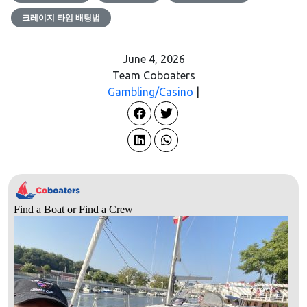
크레이지 타임 배팅법
June 4, 2026
Team Coboaters
Gambling/Casino
|