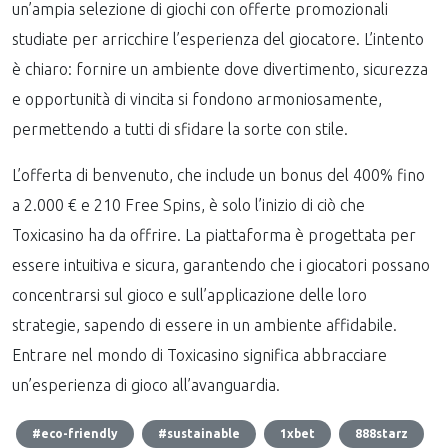
un’ampia selezione di giochi con offerte promozionali
studiate per arricchire l’esperienza del giocatore. L’intento
è chiaro: fornire un ambiente dove divertimento, sicurezza
e opportunità di vincita si fondono armoniosamente,
permettendo a tutti di sfidare la sorte con stile.
L’offerta di benvenuto, che include un bonus del 400% fino
a 2.000 € e 210 Free Spins, è solo l’inizio di ciò che
Toxicasino ha da offrire. La piattaforma è progettata per
essere intuitiva e sicura, garantendo che i giocatori possano
concentrarsi sul gioco e sull’applicazione delle loro
strategie, sapendo di essere in un ambiente affidabile.
Entrare nel mondo di Toxicasino significa abbracciare
un’esperienza di gioco all’avanguardia.
#eco-friendly
#sustainable
1xbet
888starz