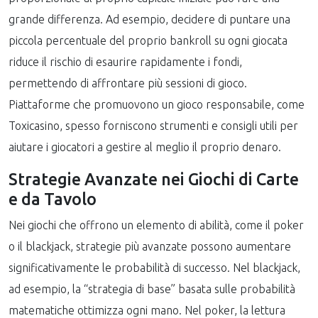
grande differenza. Ad esempio, decidere di puntare una
piccola percentuale del proprio bankroll su ogni giocata
riduce il rischio di esaurire rapidamente i fondi,
permettendo di affrontare più sessioni di gioco.
Piattaforme che promuovono un gioco responsabile, come
Toxicasino, spesso forniscono strumenti e consigli utili per
aiutare i giocatori a gestire al meglio il proprio denaro.
Strategie Avanzate nei Giochi di Carte
e da Tavolo
Nei giochi che offrono un elemento di abilità, come il poker
o il blackjack, strategie più avanzate possono aumentare
significativamente le probabilità di successo. Nel blackjack,
ad esempio, la “strategia di base” basata sulle probabilità
matematiche ottimizza ogni mano. Nel poker, la lettura