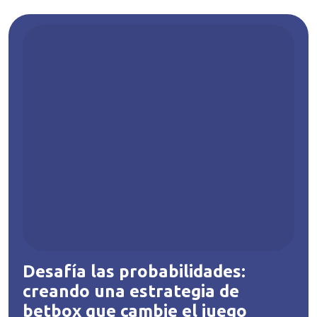
Desafía las probabilidades:
creando una estrategia de
betbox que cambie el juego