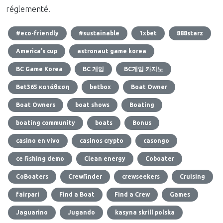
réglementé.
#eco-friendly
#sustainable
1xbet
888starz
America's cup
astronaut game korea
BC Game Korea
BC 게임
BC게임 카지노
Bet365 κατάθεση
betbox
Boat Owner
Boat Owners
boat shows
Boating
boating community
boats
Bonus
casino en vivo
casinos crypto
casongo
ce fishing demo
Clean energy
Coboater
CoBoaters
Crewfinder
crewseekers
Cruising
fairpari
Find a Boat
Find a Crew
Games
Jaguarino
Jugando
kasyna skrill polska