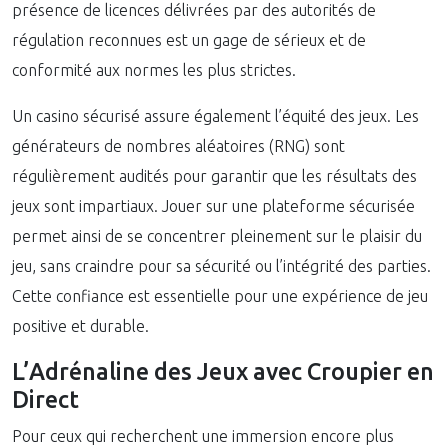
présence de licences délivrées par des autorités de
régulation reconnues est un gage de sérieux et de
conformité aux normes les plus strictes.
Un casino sécurisé assure également l’équité des jeux. Les
générateurs de nombres aléatoires (RNG) sont
régulièrement audités pour garantir que les résultats des
jeux sont impartiaux. Jouer sur une plateforme sécurisée
permet ainsi de se concentrer pleinement sur le plaisir du
jeu, sans craindre pour sa sécurité ou l’intégrité des parties.
Cette confiance est essentielle pour une expérience de jeu
positive et durable.
L’Adrénaline des Jeux avec Croupier en
Direct
Pour ceux qui recherchent une immersion encore plus