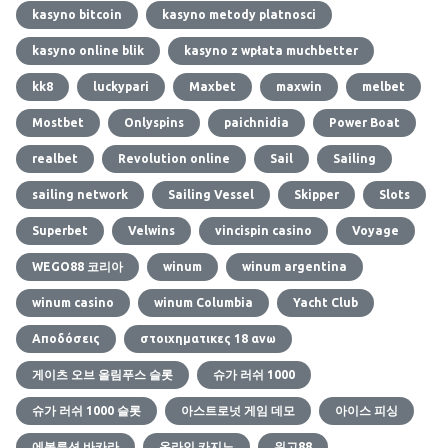
kasyno bitcoin
kasyno metody platnosci
kasyno online blik
kasyno z wpłata muchbetter
kk8
luckypari
Maxbet
maxwin
melbet
Mostbet
Onlyspins
paichnidia
Power Boat
realbet
Revolution online
Sail
Sailing
sailing network
Sailing Vessel
Skipper
Slots
Superbet
Velwins
vincispin casino
Voyage
WEGO88 코리아
winum
winum argentina
winum casino
winum Columbia
Yacht Club
Αποδόσεις
στοιχηματικες 18 ανω
게이츠 오브 올림푸스 슬롯
슈가 러쉬 1000
슈가 러쉬 1000 슬롯
아스트로넛 게임 데모
아이스 피싱
에볼루션 바카라
온라인 카지노
위고88