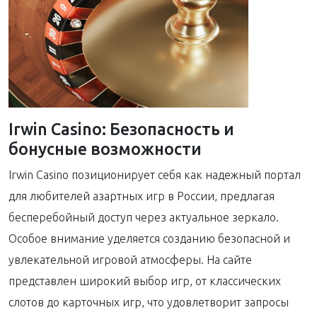
Irwin Casino: Безопасность и
бонусные возможности
Irwin Casino позиционирует себя как надежный портал
для любителей азартных игр в России, предлагая
бесперебойный доступ через актуальное зеркало.
Особое внимание уделяется созданию безопасной и
увлекательной игровой атмосферы. На сайте
представлен широкий выбор игр, от классических
слотов до карточных игр, что удовлетворит запросы