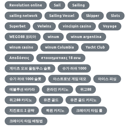
Revolution online
Sail
Sailing
sailing network
Sailing Vessel
Skipper
Slots
Superbet
Velwins
vincispin casino
Voyage
WEGO88 코리아
winum
winum argentina
winum casino
winum Columbia
Yacht Club
Αποδόσεις
στοιχηματικες 18 ανω
게이츠 오브 올림푸스 슬롯
슈가 러쉬 1000
슈가 러쉬 1000 슬롯
아스트로넛 게임 데모
아이스 피싱
에볼루션 바카라
온라인 카지노
위고88
위고88 카지노
유콘 골드
유콘 골드 카지노
치킨로드 2 공략
퀵윈 카지노
크레이지 타임 룰
크레이지 타임 배팅법