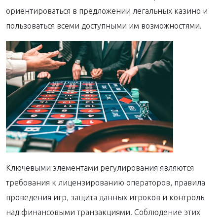
ориентироваться в предложении легальных казино и
пользоваться всеми доступными им возможностями.
Ключевыми элементами регулирования являются
требования к лицензированию операторов, правила
проведения игр, защита данных игроков и контроль
над финансовыми транзакциями. Соблюдение этих