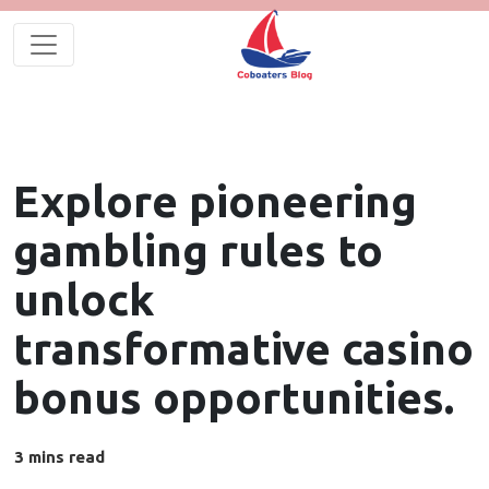
Explore pioneering
gambling rules to
unlock
transformative casino
bonus opportunities.