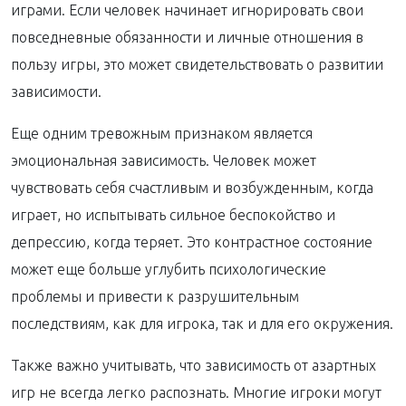
играми. Если человек начинает игнорировать свои
повседневные обязанности и личные отношения в
пользу игры, это может свидетельствовать о развитии
зависимости.
Еще одним тревожным признаком является
эмоциональная зависимость. Человек может
чувствовать себя счастливым и возбужденным, когда
играет, но испытывать сильное беспокойство и
депрессию, когда теряет. Это контрастное состояние
может еще больше углубить психологические
проблемы и привести к разрушительным
последствиям, как для игрока, так и для его окружения.
Также важно учитывать, что зависимость от азартных
игр не всегда легко распознать. Многие игроки могут