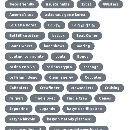
#eco-friendly
#sustainable
1xbet
888starz
America's cup
astronaut game korea
BC Game Korea
BC 게임
BC게임 카지노
Bet365 κατάθεση
betbox
Boat Owner
Boat Owners
boat shows
Boating
boating community
boats
Bonus
casino en vivo
casinos crypto
casongo
ce fishing demo
Clean energy
Coboater
CoBoaters
Crewfinder
crewseekers
Cruising
fairpari
Find a Boat
Find a Crew
Games
Jaguarino
Jugando
kasyna skrill polska
kasyno bitcoin
kasyno metody platnosci
kasyno online blik
kasyno z wpłata muchbetter