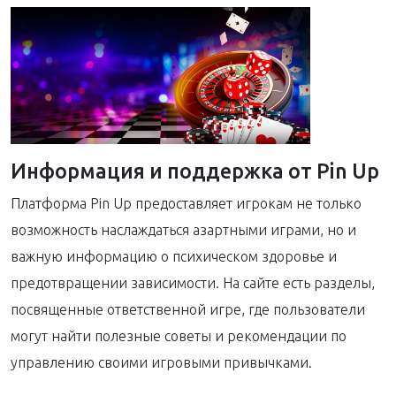
Информация и поддержка от Pin Up
Платформа Pin Up предоставляет игрокам не только
возможность наслаждаться азартными играми, но и
важную информацию о психическом здоровье и
предотвращении зависимости. На сайте есть разделы,
посвященные ответственной игре, где пользователи
могут найти полезные советы и рекомендации по
управлению своими игровыми привычками.