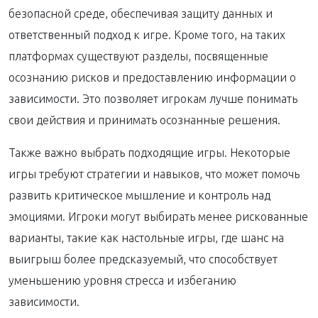
безопасной среде, обеспечивая защиту данных и
ответственный подход к игре. Кроме того, на таких
платформах существуют разделы, посвященные
осознанию рисков и предоставлению информации о
зависимости. Это позволяет игрокам лучше понимать
свои действия и принимать осознанные решения.
Также важно выбрать подходящие игры. Некоторые
игры требуют стратегии и навыков, что может помочь
развить критическое мышление и контроль над
эмоциями. Игроки могут выбирать менее рискованные
варианты, такие как настольные игры, где шанс на
выигрыш более предсказуемый, что способствует
уменьшению уровня стресса и избеганию
зависимости.