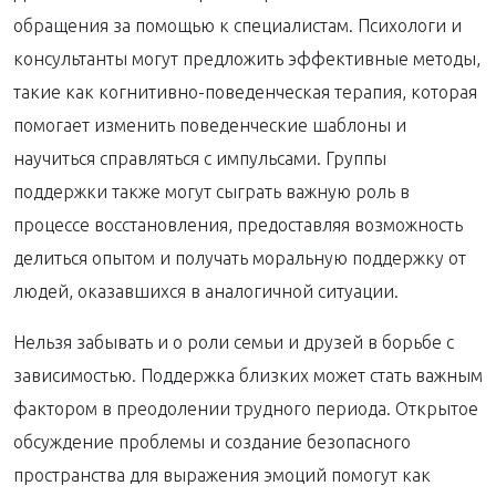
обращения за помощью к специалистам. Психологи и
консультанты могут предложить эффективные методы,
такие как когнитивно-поведенческая терапия, которая
помогает изменить поведенческие шаблоны и
научиться справляться с импульсами. Группы
поддержки также могут сыграть важную роль в
процессе восстановления, предоставляя возможность
делиться опытом и получать моральную поддержку от
людей, оказавшихся в аналогичной ситуации.
Нельзя забывать и о роли семьи и друзей в борьбе с
зависимостью. Поддержка близких может стать важным
фактором в преодолении трудного периода. Открытое
обсуждение проблемы и создание безопасного
пространства для выражения эмоций помогут как