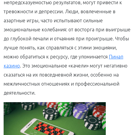
непредсказуемостью результатов, могут привести к
тревожности и депрессии. Люди, вовлеченные в
азартные игры, часто испытывают сильные
эмоциональные колебания: от восторга при выигрыше
до глубокой печали и отчаяния при проигрыше. Чтобы
лучше понять, как справляться с этими эмоциями,
можно обратиться к ресурсу, где упоминается
Пинап
казино
. Это эмоциональное «качели» могут негативно
сказаться на их повседневной жизни, особенно на
межличностных отношениях и профессиональной
деятельности.