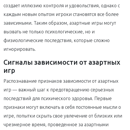
создает иллюзию контроля и удовольствия, однако с
каждым новым опытом игроки становятся все более
зависимыми. Таким образом, азартные игры могут
вызвать не только психологические, но и
физиологические последствия, которые сложно
игнорировать.
Сигналы зависимости от азартных
игр
Распознавание признаков зависимости от азартных
игр — важный шаг к предотвращению серьезных
последствий для психического здоровья. Первые
признаки могут включать в себя постоянные мысли о
игре, попытки скрыть свое увлечение от близких или
чрезмерное время, проведенное за азартными