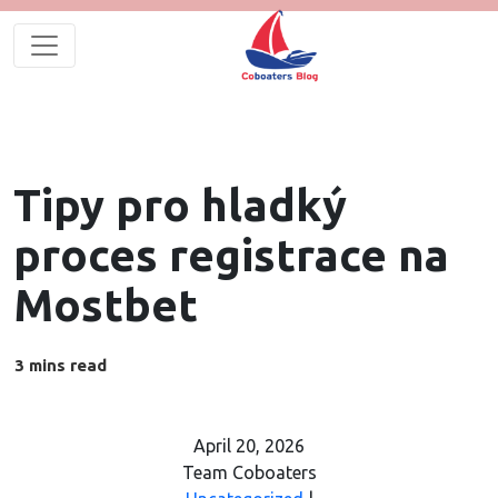
Tipy pro hladký
proces registrace na
Mostbet
April 20, 2026
Team Coboaters