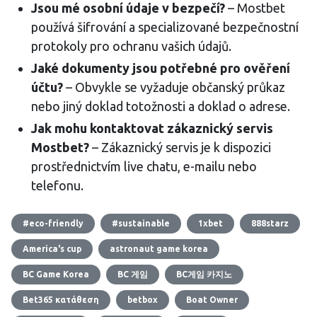
Jsou mé osobní údaje v bezpečí?
– Mostbet
používá šifrování a specializované bezpečnostní
protokoly pro ochranu vašich údajů.
Jaké dokumenty jsou potřebné pro ověření
účtu?
– Obvykle se vyžaduje občanský průkaz
nebo jiný doklad totožnosti a doklad o adrese.
Jak mohu kontaktovat zákaznický servis
Mostbet?
– Zákaznický servis je k dispozici
prostřednictvím live chatu, e-mailu nebo
telefonu.
#eco-friendly
#sustainable
1xbet
888starz
America's cup
astronaut game korea
BC Game Korea
BC 게임
BC게임 카지노
Bet365 κατάθεση
betbox
Boat Owner