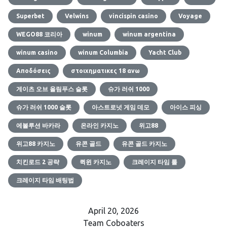
Superbet
Velwins
vincispin casino
Voyage
WEGO88 코리아
winum
winum argentina
winum casino
winum Columbia
Yacht Club
Αποδόσεις
στοιχηματικες 18 ανω
게이츠 오브 올림푸스 슬롯
슈가 러쉬 1000
슈가 러쉬 1000 슬롯
아스트로넛 게임 데모
아이스 피싱
에볼루션 바카라
온라인 카지노
위고88
위고88 카지노
유콘 골드
유콘 골드 카지노
치킨로드 2 공략
퀵윈 카지노
크레이지 타임 룰
크레이지 타임 배팅법
April 20, 2026
Team Coboaters