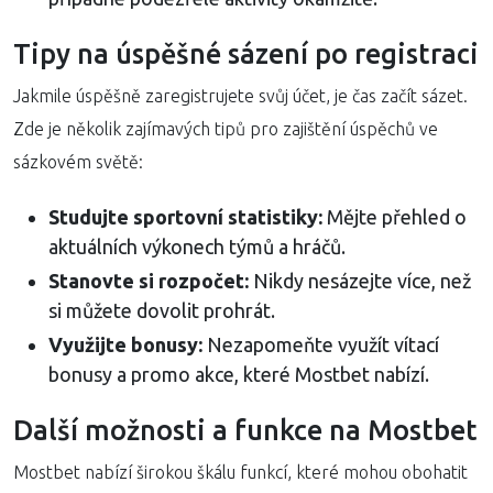
Tipy na úspěšné sázení po registraci
Jakmile úspěšně zaregistrujete svůj účet, je čas začít sázet.
Zde je několik zajímavých tipů pro zajištění úspěchů ve
sázkovém světě:
Studujte sportovní statistiky:
Mějte přehled o
aktuálních výkonech týmů a hráčů.
Stanovte si rozpočet:
Nikdy nesázejte více, než
si můžete dovolit prohrát.
Využijte bonusy:
Nezapomeňte využít vítací
bonusy a promo akce, které Mostbet nabízí.
Další možnosti a funkce na Mostbet
Mostbet nabízí širokou škálu funkcí, které mohou obohatit