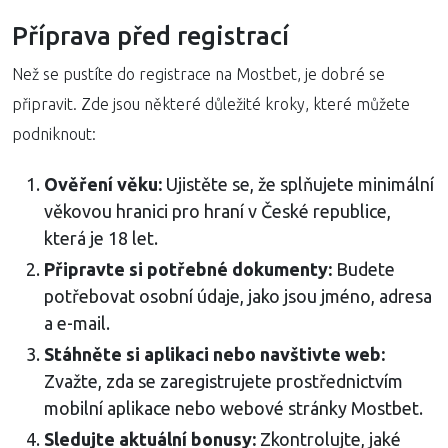
Příprava před registrací
Než se pustíte do registrace na Mostbet, je dobré se
připravit. Zde jsou některé důležité kroky, které můžete
podniknout:
Ověření věku:
Ujistěte se, že splňujete minimální
věkovou hranici pro hraní v České republice,
která je 18 let.
Připravte si potřebné dokumenty:
Budete
potřebovat osobní údaje, jako jsou jméno, adresa
a e-mail.
Stáhněte si aplikaci nebo navštivte web:
Zvažte, zda se zaregistrujete prostřednictvím
mobilní aplikace nebo webové stránky Mostbet.
Sledujte aktuální bonusy:
Zkontrolujte, jaké