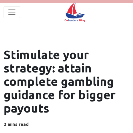
Stimulate your
strategy: attain
complete gambling
guidance for bigger
payouts