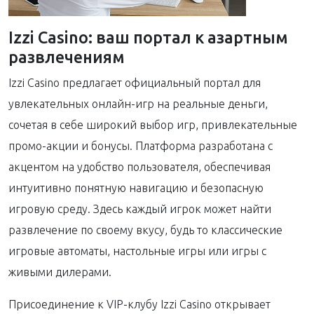
Izzi Casino: ваш портал к азартным
развлечениям
Izzi Casino предлагает официальный портал для
увлекательных онлайн-игр на реальные деньги,
сочетая в себе широкий выбор игр, привлекательные
промо-акции и бонусы. Платформа разработана с
акцентом на удобство пользователя, обеспечивая
интуитивно понятную навигацию и безопасную
игровую среду. Здесь каждый игрок может найти
развлечение по своему вкусу, будь то классические
игровые автоматы, настольные игры или игры с
живыми дилерами.
Присоединение к VIP-клубу Izzi Casino открывает