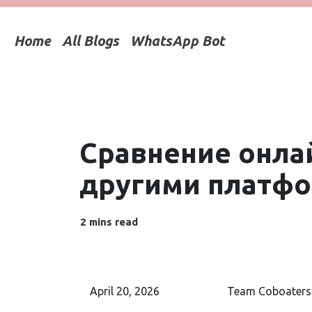
Home
All Blogs
WhatsApp Bot
Сравнение онлай
другими платф
April 20, 2026
Team Coboaters