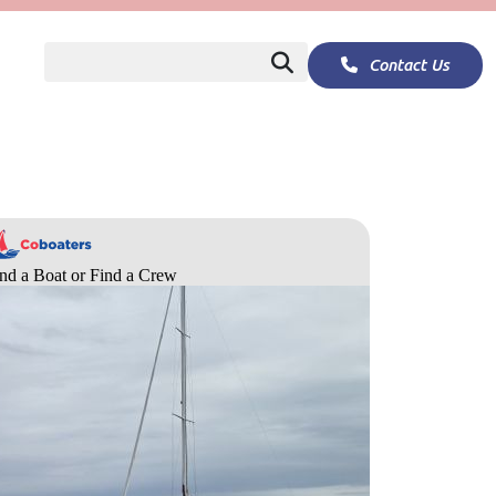
Contact Us