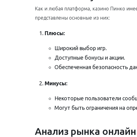
Как и любая платформа, казино Пинко имее
представлены основные из них:
Плюсы:
Широкий выбор игр.
Доступные бонусы и акции.
Обеспеченная безопасность да
Минусы:
Некоторые пользователи сообщ
Могут быть ограничения на оп
Анализ рынка онлайн