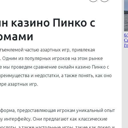
н казино Пинко с
рмами
тъемлемой частью азартных игр, привлекая
. Одним из популярных игроков на этом рынке
ле мы проведем сравнение онлайн казино Пинко с
еимущества и недостатки, а также понять, как оно
ре азартных игр.
тформа, предоставляющая игрокам уникальный опыт
у интерфейсу. Они предлагают как классические
ослоты, а также настольные игры, такие как покер и