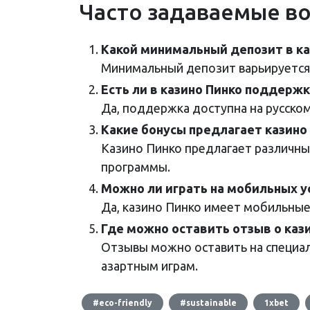
Часто задаваемые во
Какой минимальный депозит в ка
Минимальный депозит варьируется,
Есть ли в казино Пинко поддержк
Да, поддержка доступна на русском
Какие бонусы предлагает казино
Казино Пинко предлагает различны
программы.
Можно ли играть на мобильных у
Да, казино Пинко имеет мобильные
Где можно оставить отзыв о каз
Отзывы можно оставить на специа
азартным играм.
#eco-friendly
#sustainable
1xbet