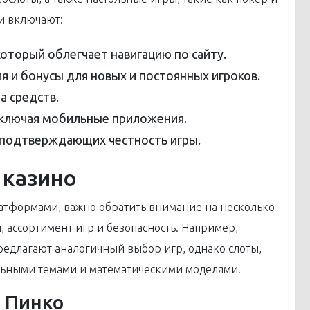
и включают:
оторый облегчает навигацию по сайту.
 и бонусы для новых и постоянных игроков.
 средств.
включая мобильные приложения.
 подтверждающих честность игры.
 казино
атформами, важно обратить внимание на несколько
, ассортимент игр и безопасность. Например,
редлагают аналогичный выбор игр, однако слоты,
льными темами и математическими моделями.
 Пинко