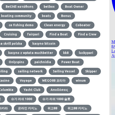
Bet365 κατάθεση
betbox
Boat Owner
boating community
boats
Bonus
ce fishing demo
Clean energy
Coboater
Cruising
fairpari
Find a Boat
Find a Crew
a skrill polska
kasyno bitcoin
kasyno z wpłata muchbetter
kk8
luckypari
Onlyspins
paichnidia
Power Boat
iling
sailing network
Sailing Vessel
Skipper
 casino
Voyage
WEGO88 코리아
winum
Columbia
Yacht Club
Αποδόσεις
롯
슈가 러쉬 1000
슈가 러쉬 1000 슬롯
바카라
온라인 카지노
위고88
위고88 카지노