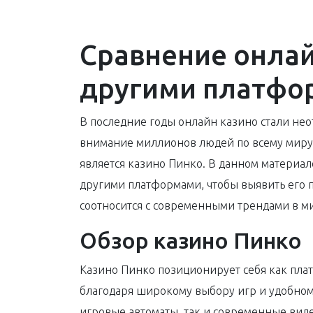
Сравнение онлай
другими платфо
В последние годы онлайн казино стали нео
внимание миллионов людей по всему миру
является казино Пинко. В данном материа
другими платформами, чтобы выявить его пр
соотносится с современными трендами в ми
Обзор казино Пинко
Казино Пинко позиционирует себя как пла
благодаря широкому выбору игр и удобном
игровые автоматы, так и современные виде