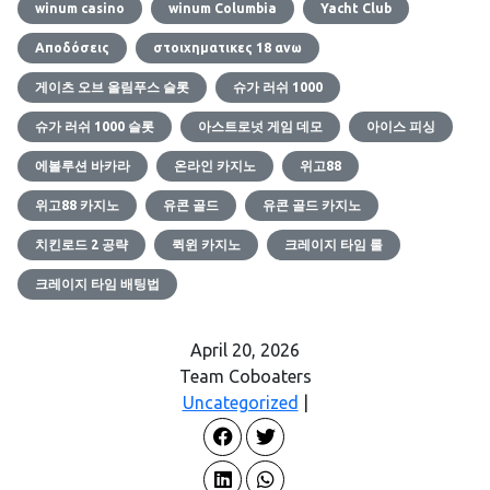
winum casino
winum Columbia
Yacht Club
Αποδόσεις
στοιχηματικες 18 ανω
게이츠 오브 올림푸스 슬롯
슈가 러쉬 1000
슈가 러쉬 1000 슬롯
아스트로넛 게임 데모
아이스 피싱
에볼루션 바카라
온라인 카지노
위고88
위고88 카지노
유콘 골드
유콘 골드 카지노
치킨로드 2 공략
퀵윈 카지노
크레이지 타임 룰
크레이지 타임 배팅법
April 20, 2026
Team Coboaters
Uncategorized
|