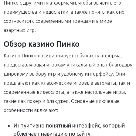
Пинко с другими платформами, чтобы выявить его
преимущества и недостатки, а также понять, как оно
соотносится с современными трендами в мире
азартных игр.
Обзор казино Пинко
Казино Пинко позиционирует себя как платформа,
предоставляющая игрокам уникальный опыт благодаря
широкому выбору игр и удобному интерфейсу. Они
предлагают как классические игровые автоматы, так и
современные видеослоты, а также настольные игры,
такие как покер и блэкджек. Основные ключевые
особенности включают:
Интуитивно понятный интерфейс, который
облегчает навигацию по сайту.