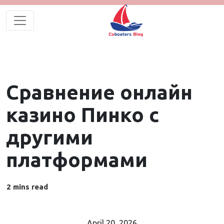
Сравнение онлайн
казино Пинко с
другими
платформами
April 20, 2026