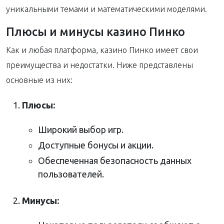
уникальными темами и математическими моделями.
Плюсы и минусы казино Пинко
Как и любая платформа, казино Пинко имеет свои
преимущества и недостатки. Ниже представлены
основные из них:
Плюсы:
Широкий выбор игр.
Доступные бонусы и акции.
Обеспеченная безопасность данных
пользователей.
Минусы: