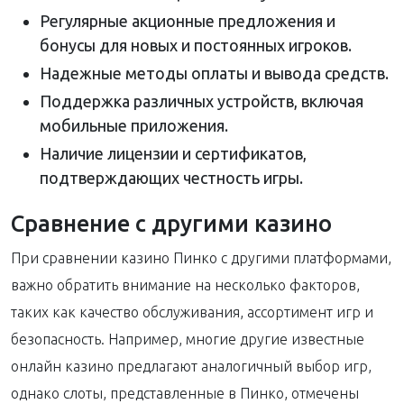
Регулярные акционные предложения и
бонусы для новых и постоянных игроков.
Надежные методы оплаты и вывода средств.
Поддержка различных устройств, включая
мобильные приложения.
Наличие лицензии и сертификатов,
подтверждающих честность игры.
Сравнение с другими казино
При сравнении казино Пинко с другими платформами,
важно обратить внимание на несколько факторов,
таких как качество обслуживания, ассортимент игр и
безопасность. Например, многие другие известные
онлайн казино предлагают аналогичный выбор игр,
однако слоты, представленные в Пинко, отмечены