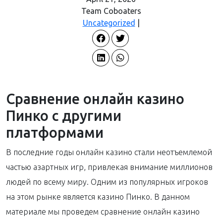
Team Coboaters
Uncategorized
|
Сравнение онлайн казино
Пинко с другими
платформами
В последние годы онлайн казино стали неотъемлемой
частью азартных игр, привлекая внимание миллионов
людей по всему миру. Одним из популярных игроков
на этом рынке является казино Пинко. В данном
материале мы проведем сравнение онлайн казино