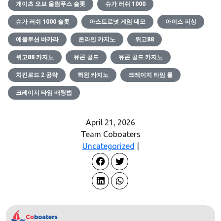
게이츠 오브 올림푸스 슬롯
슈가 러쉬 1000
슈가 러쉬 1000 슬롯
아스트로넛 게임 데모
아이스 피싱
에볼루션 바카라
온라인 카지노
위고88
위고88 카지노
유콘 골드
유콘 골드 카지노
치킨로드 2 공략
퀵윈 카지노
크레이지 타임 룰
크레이지 타임 배팅법
April 21, 2026
Team Coboaters
Uncategorized
|