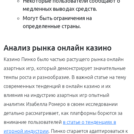
Некоторые пользователи сообщают о
медленных выводах средств.
Могут быть ограничения на
определенные страны.
Анализ рынка онлайн казино
Казино Пинко было частью растущего рынка онлайн
азартных игр, который демонстрирует значительные
темпы роста и разнообразие. В важной статье на тему
современных тенденций в онлайн казино и их
влияния на индустрию азартных игр опытный
аналитик Изабелла Ромеро в своем исследовании
детально рассматривает, как платформы борются за
внимание пользователей
в статье о тенденциях в
игорной индустрии
. Пинко старается адаптироваться к