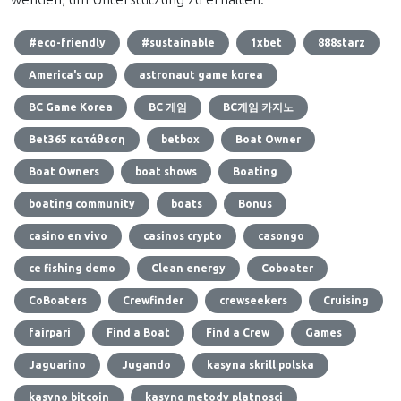
#eco-friendly
#sustainable
1xbet
888starz
America's cup
astronaut game korea
BC Game Korea
BC 게임
BC게임 카지노
Bet365 κατάθεση
betbox
Boat Owner
Boat Owners
boat shows
Boating
boating community
boats
Bonus
casino en vivo
casinos crypto
casongo
ce fishing demo
Clean energy
Coboater
CoBoaters
Crewfinder
crewseekers
Cruising
fairpari
Find a Boat
Find a Crew
Games
Jaguarino
Jugando
kasyna skrill polska
kasyno bitcoin
kasyno metody platnosci