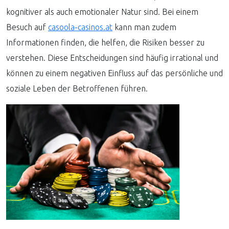
kognitiver als auch emotionaler Natur sind. Bei einem
Besuch auf
casoola-casinos.at
kann man zudem
Informationen finden, die helfen, die Risiken besser zu
verstehen. Diese Entscheidungen sind häufig irrational und
können zu einem negativen Einfluss auf das persönliche und
soziale Leben der Betroffenen führen.