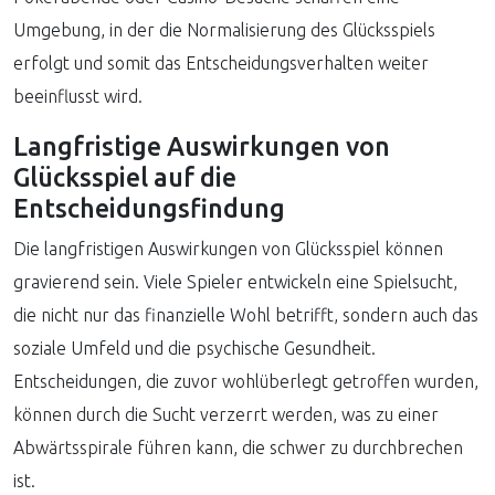
Umgebung, in der die Normalisierung des Glücksspiels
erfolgt und somit das Entscheidungsverhalten weiter
beeinflusst wird.
Langfristige Auswirkungen von
Glücksspiel auf die
Entscheidungsfindung
Die langfristigen Auswirkungen von Glücksspiel können
gravierend sein. Viele Spieler entwickeln eine Spielsucht,
die nicht nur das finanzielle Wohl betrifft, sondern auch das
soziale Umfeld und die psychische Gesundheit.
Entscheidungen, die zuvor wohlüberlegt getroffen wurden,
können durch die Sucht verzerrt werden, was zu einer
Abwärtsspirale führen kann, die schwer zu durchbrechen
ist.