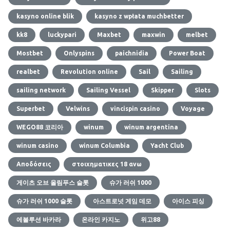
kasyno online blik
kasyno z wpłata muchbetter
kk8
luckypari
Maxbet
maxwin
melbet
Mostbet
Onlyspins
paichnidia
Power Boat
realbet
Revolution online
Sail
Sailing
sailing network
Sailing Vessel
Skipper
Slots
Superbet
Velwins
vincispin casino
Voyage
WEGO88 코리아
winum
winum argentina
winum casino
winum Columbia
Yacht Club
Αποδόσεις
στοιχηματικες 18 ανω
게이츠 오브 올림푸스 슬롯
슈가 러쉬 1000
슈가 러쉬 1000 슬롯
아스트로넛 게임 데모
아이스 피싱
에볼루션 바카라
온라인 카지노
위고88