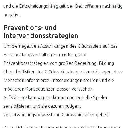
und die Entscheidungsfähigkeit der Betroffenen nachhaltig
negativ.
Präventions- und
Interventionsstrategien
Um die negativen Auswirkungen des Glücksspiels auf das
Entscheidungsverhalten zu mindern, sind
Präventionsstrategien von großer Bedeutung. Bildung
über die Risiken des Glücksspiels kann dazu beitragen, dass
Menschen informierte Entscheidungen treffen und die
möglichen Konsequenzen besser verstehen.
Aufklärungskampagnen können potenzielle Spieler
sensibilisieren und sie dazu ermutigen,
verantwortungsbewusst mit Glücksspiel umzugehen.
Zusätzlich können Interventionen wie Selbsthilfegruppen