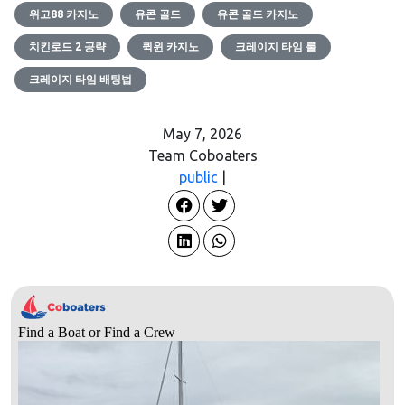
위고88 카지노
유콘 골드
유콘 골드 카지노
치킨로드 2 공략
퀵윈 카지노
크레이지 타임 룰
크레이지 타임 배팅법
May 7, 2026
Team Coboaters
public
|