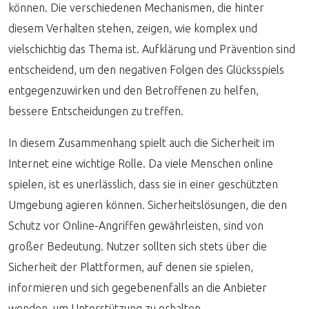
können. Die verschiedenen Mechanismen, die hinter
diesem Verhalten stehen, zeigen, wie komplex und
vielschichtig das Thema ist. Aufklärung und Prävention sind
entscheidend, um den negativen Folgen des Glücksspiels
entgegenzuwirken und den Betroffenen zu helfen,
bessere Entscheidungen zu treffen.
In diesem Zusammenhang spielt auch die Sicherheit im
Internet eine wichtige Rolle. Da viele Menschen online
spielen, ist es unerlässlich, dass sie in einer geschützten
Umgebung agieren können. Sicherheitslösungen, die den
Schutz vor Online-Angriffen gewährleisten, sind von
großer Bedeutung. Nutzer sollten sich stets über die
Sicherheit der Plattformen, auf denen sie spielen,
informieren und sich gegebenenfalls an die Anbieter
wenden, um Unterstützung zu erhalten.