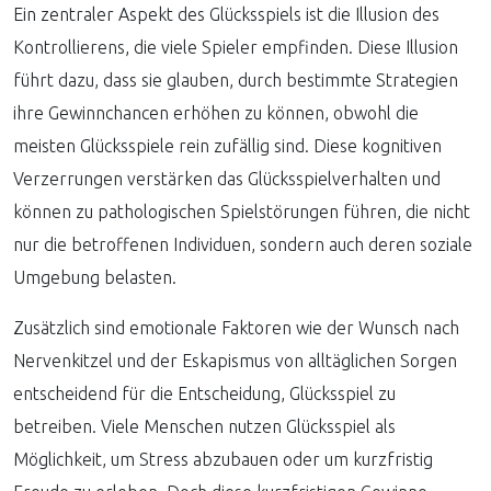
Ein zentraler Aspekt des Glücksspiels ist die Illusion des
Kontrollierens, die viele Spieler empfinden. Diese Illusion
führt dazu, dass sie glauben, durch bestimmte Strategien
ihre Gewinnchancen erhöhen zu können, obwohl die
meisten Glücksspiele rein zufällig sind. Diese kognitiven
Verzerrungen verstärken das Glücksspielverhalten und
können zu pathologischen Spielstörungen führen, die nicht
nur die betroffenen Individuen, sondern auch deren soziale
Umgebung belasten.
Zusätzlich sind emotionale Faktoren wie der Wunsch nach
Nervenkitzel und der Eskapismus von alltäglichen Sorgen
entscheidend für die Entscheidung, Glücksspiel zu
betreiben. Viele Menschen nutzen Glücksspiel als
Möglichkeit, um Stress abzubauen oder um kurzfristig