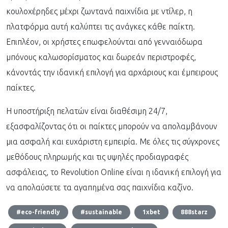
κουλοχέρηδες μέχρι ζωντανά παιχνίδια με ντίλερ, η
πλατφόρμα αυτή καλύπτει τις ανάγκες κάθε παίκτη.
Επιπλέον, οι χρήστες επωφελούνται από γενναιόδωρα
μπόνους καλωσορίσματος και δωρεάν περιστροφές,
κάνοντάς την ιδανική επιλογή για αρχάριους και έμπειρους
παίκτες.
Η υποστήριξη πελατών είναι διαθέσιμη 24/7,
εξασφαλίζοντας ότι οι παίκτες μπορούν να απολαμβάνουν
μια ασφαλή και ευχάριστη εμπειρία. Με όλες τις σύγχρονες
μεθόδους πληρωμής και τις υψηλές προδιαγραφές
ασφάλειας, το Revolution Online είναι η ιδανική επιλογή για
να απολαύσετε τα αγαπημένα σας παιχνίδια καζίνο.
#eco-friendly
#sustainable
1xbet
888starz