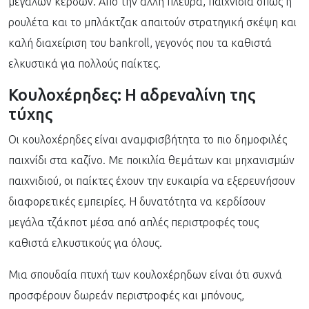
μεγάλων κερδών. Από την άλλη πλευρά, παιχνίδια όπως η
ρουλέτα και το μπλάκτζακ απαιτούν στρατηγική σκέψη και
καλή διαχείριση του bankroll, γεγονός που τα καθιστά
ελκυστικά για πολλούς παίκτες.
Κουλοχέρηδες: Η αδρεναλίνη της
τύχης
Οι κουλοχέρηδες είναι αναμφισβήτητα το πιο δημοφιλές
παιχνίδι στα καζίνο. Με ποικιλία θεμάτων και μηχανισμών
παιχνιδιού, οι παίκτες έχουν την ευκαιρία να εξερευνήσουν
διαφορετικές εμπειρίες. Η δυνατότητα να κερδίσουν
μεγάλα τζάκποτ μέσα από απλές περιστροφές τους
καθιστά ελκυστικούς για όλους.
Μια σπουδαία πτυχή των κουλοχέρηδων είναι ότι συχνά
προσφέρουν δωρεάν περιστροφές και μπόνους,