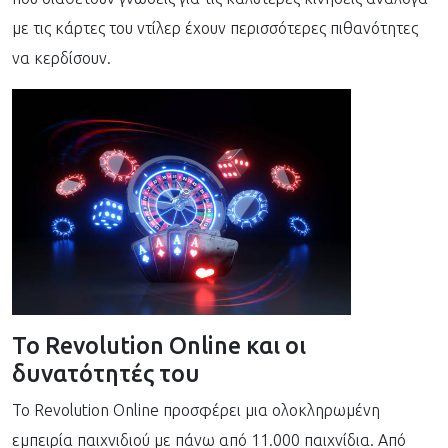
με τις κάρτες του ντίλερ έχουν περισσότερες πιθανότητες
να κερδίσουν.
Το Revolution Online και οι
δυνατότητές του
Το Revolution Online προσφέρει μια ολοκληρωμένη
εμπειρία παιχνιδιού με πάνω από 11.000 παιχνίδια. Από