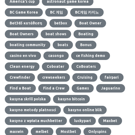
America's cup
astronaut game korea
BC Game Korea
BC 게임
BC게임 카지노
Bet365 κατάθεση
betbox
Boat Owner
Boat Owners
boat shows
Boating
boating community
boats
Bonus
casino en vivo
casongo
ce fishing demo
Clean energy
Coboater
CoBoaters
Crewfinder
crewseekers
Cruising
fairpari
Find a Boat
Find a Crew
Games
Jaguarino
kasyna skrill polska
kasyno bitcoin
kasyno metody platnosci
kasyno online blik
kasyno z wpłata muchbetter
luckypari
Maxbet
maxwin
melbet
Mostbet
Onlyspins