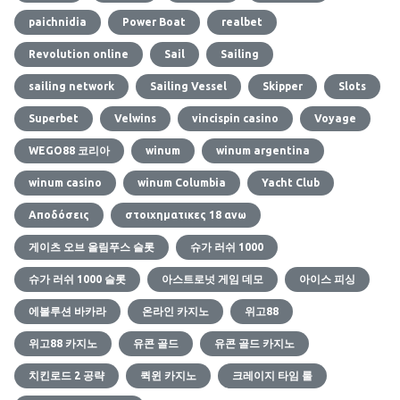
paichnidia
Power Boat
realbet
Revolution online
Sail
Sailing
sailing network
Sailing Vessel
Skipper
Slots
Superbet
Velwins
vincispin casino
Voyage
WEGO88 코리아
winum
winum argentina
winum casino
winum Columbia
Yacht Club
Αποδόσεις
στοιχηματικες 18 ανω
게이츠 오브 올림푸스 슬롯
슈가 러쉬 1000
슈가 러쉬 1000 슬롯
아스트로넛 게임 데모
아이스 피싱
에볼루션 바카라
온라인 카지노
위고88
위고88 카지노
유콘 골드
유콘 골드 카지노
치킨로드 2 공략
퀵윈 카지노
크레이지 타임 룰