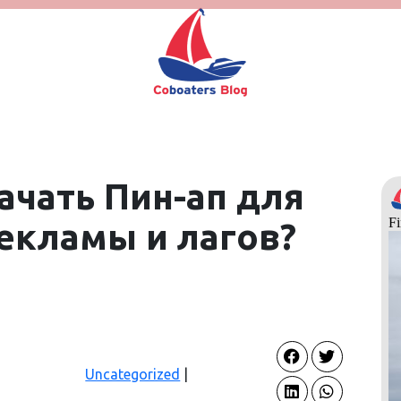
ачать Пин-ап для
екламы и лагов?
Uncategorized
|