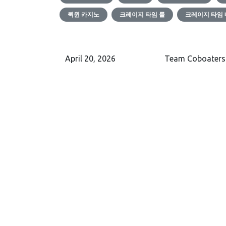
퀵윈 카지노
크레이지 타임 룰
크레이지 타임
April 20, 2026
Team Coboaters