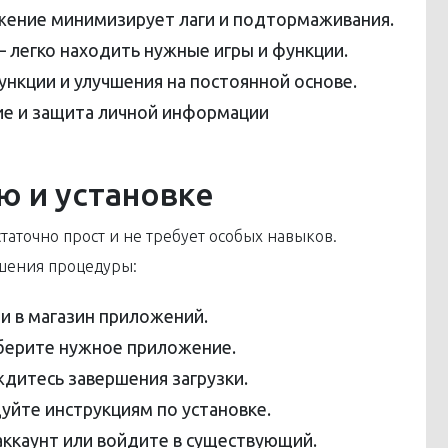
жение минимизирует лаги и подтормаживания.
легко находить нужные игры и функции.
нкции и улучшения на постоянной основе.
е и защита личной информации
ю и установке
таточно прост и не требует особых навыков.
шения процедуры:
и в магазин приложений.
ыберите нужное приложение.
ждитесь завершения загрузки.
уйте инструкциям по установке.
аккаунт или войдите в существующий.