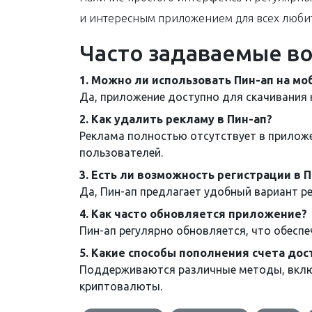
и интересным приложением для всех любит
Часто задаваемые во
1. Можно ли использовать Пин-ап на м
Да, приложение доступно для скачивания ка
2. Как удалить рекламу в Пин-ап?
Реклама полностью отсутствует в приложе
пользователей.
3. Есть ли возможность регистрации в 
Да, Пин-ап предлагает удобный вариант ре
4. Как часто обновляется приложение?
Пин-ап регулярно обновляется, что обесп
5. Какие способы пополнения счета дос
Поддерживаются различные методы, включ
криптовалюты.