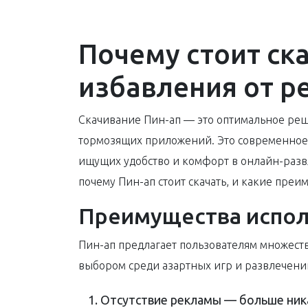
Почему стоит ск
избавления от р
Скачивание Пин-ап — это оптимальное реше
тормозящих приложений. Это современное
ищущих удобство и комфорт в онлайн-разв
почему Пин-ап стоит скачать, и какие преи
Преимущества испол
Пин-ап предлагает пользователям множест
выбором среди азартных игр и развлечений
Отсутствие рекламы — больше ник