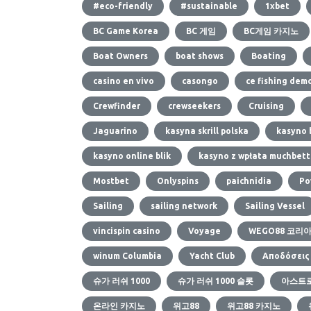
#eco-friendly
#sustainable
1xbet
BC Game Korea
BC 게임
BC게임 카지노
Boat Owners
boat shows
Boating
casino en vivo
casongo
ce fishing dem
Crewfinder
crewseekers
Cruising
Jaguarino
kasyna skrill polska
kasyno 
kasyno online blik
kasyno z wpłata muchbett
Mostbet
Onlyspins
paichnidia
Po
Sailing
sailing network
Sailing Vessel
vincispin casino
Voyage
WEGO88 코리
winum Columbia
Yacht Club
Αποδόσεις
슈가 러쉬 1000
슈가 러쉬 1000 슬롯
아스트로
온라인 카지노
위고88
위고88 카지노