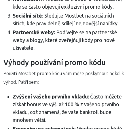
kde se často objevují exkluzivní promo kódy.
Sociální sítě:
Sledujte Mostbet na sociálních
sítích, kde pravidelně sdílejí nejnovější nabídky.
Partnerské weby:
Podívejte se na partnerské
weby a blogy, které zveřejňují kódy pro nové
uživatele.
Výhody používání promo kódu
Použití Mostbet promo kódu vám může poskytnout několik
výhod. Patří sem:
Zvýšení vašeho prvního vkladu:
Často můžete
získat bonus ve výši až 100 % z vašeho prvního
vkladu, což znamená, že vaše bankroll bude
mnohem větší.
Freespiny na automatech:
Mnoho promo kódů