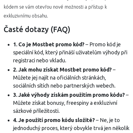
kódem se vám otevřou nové možnosti a přístup k
exkluzivnímu obsahu.
Časté dotazy (FAQ)
1. Co je Mostbet promo kód?
– Promo kód je
speciální kód, který přináší uživatelům výhody při
registraci nebo vkladu.
2. Jak mohu získat Mostbet promo kód?
–
Můžete jej najít na oficiálních stránkách,
sociálních sítích nebo partnerských webech.
3. Jaké výhody získám použitím promo kódu?
–
Můžete získat bonusy, freespiny a exkluzivní
sázkové příležitosti.
4. Je použití promo kódu složité?
– Ne, je to
jednoduchý proces, který obvykle trvá jen několik