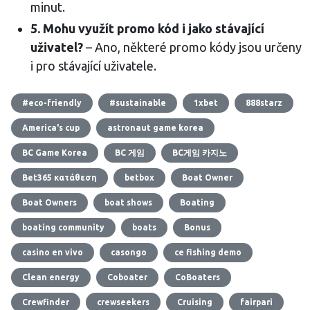
minut.
5. Mohu využít promo kód i jako stávající
uživatel?
– Ano, některé promo kódy jsou určeny
i pro stávající uživatele.
#eco-friendly
#sustainable
1xbet
888starz
America's cup
astronaut game korea
BC Game Korea
BC 게임
BC게임 카지노
Bet365 κατάθεση
betbox
Boat Owner
Boat Owners
boat shows
Boating
boating community
boats
Bonus
casino en vivo
casongo
ce fishing demo
Clean energy
Coboater
CoBoaters
Crewfinder
crewseekers
Cruising
fairpari