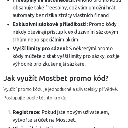
obsahuje také freespiny, což vám umožní hrát
automaty bez rizika ztráty vlastních financí.
Exkluzivní sázkové příležitosti:
Promo kódy
někdy otevírají přístup k exkluzivním sázkovým
trhům nebo speciálním akcím.
Vyšší limity pro sázení:
S některými promo
kódy můžete získat vyšší limity pro sázky, což je
výhodné pro zkušenější sázkaře.
Jak využít Mostbet promo kód?
Využití promo kódu je jednoduché a uživatelsky přívětivé.
Postupujte podle těchto kroků:
Registrace:
Pokud jste novým uživatelem,
vytvořte si účet na Mostbet.