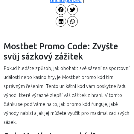
Uncategorized
|
Mostbet Promo Code: Zvyšte
svůj sázkový zážitek
Pokud hledáte způsob, jak obohatit své sázení na sportovní
události nebo kasino hry, je Mostbet promo kód tím
správným řešením. Tento unikátní kód vám poskytne řadu
výhod, které výrazně zlepší váš zážitek z hraní. V tomto
článku se podíváme na to, jak promo kód funguje, jaké
výhody nabízí a jak jej můžete využít pro maximalizaci svých
sázek.