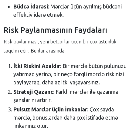
Büdcə İdarəsi:
Mərclər üçün ayrılmış büdcəni
effektiv idarə etmək.
Risk Paylanmasının Faydaları
Risk paylanması, yeni bettorlar üçün bir çox üstünlük
təqdim edir. Bunlar arasında:
İtki Riskini Azaldır:
Bir mərclə bütün pulunuzu
yatırmaq yerinə, bir neçə fərqli mərclə riskinizi
paylayaraq, daha az itki yaşayarsınız.
Strateji Qazanc:
Farklı mərclər ilə qazanma
şanslarını artırır.
Pulsuz Mərclər üçün İmkanlar:
Çox sayda
mərclə, bonuslardan daha çox istifadə etmə
imkanınız olur.