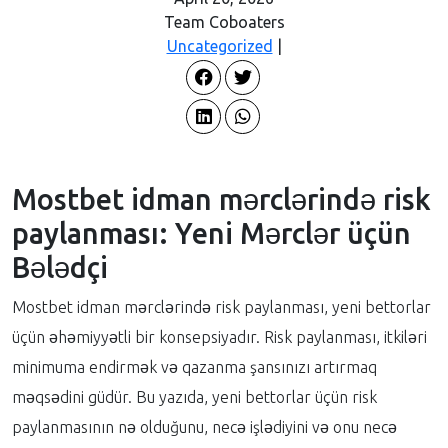
Team Coboaters
Uncategorized
|
Mostbet idman mərclərində risk
paylanması: Yeni Mərclər üçün
Bələdçi
Mostbet idman mərclərində risk paylanması, yeni bettorlar
üçün əhəmiyyətli bir konsepsiyadır. Risk paylanması, itkiləri
minimuma endirmək və qazanma şansınızı artırmaq
məqsədini güdür. Bu yazıda, yeni bettorlar üçün risk
paylanmasının nə olduğunu, necə işlədiyini və onu necə