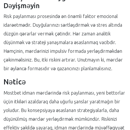
Dəyişməyin
Risk paylanması prosesində ən önəmli faktor emocional
idarəetmədir. Duyğularınızı sərtləşdirmək və stres altında
düzgün qərarlar vermək çətindir. Hər zaman analitik
düşünmək və strateji yanaşmalara əsaslanmaq vacibdir.
Həmçinin, mərclərinizi impulsiv formada yerləşdirməkdən
çəkinməlisiniz. Bu, itki riskini artırar. Unutmayın ki, mərclər
bir əyləncə formasıdır və qazancınızı planlamalısınız.
Nəticə
Mostbet idman mərclərində risk paylanması, yeni bettorlar
üçün itkiləri azaldaraq daha uğurlu şanslar yaratmağın bir
yoludur. Bu konsepsiyaya əsaslanan strategiyalarla, daha
düşünülmüş mərclər yerləşdirmək mümkündür. Riskinizi
effektiv şəkildə yayaraq, idman mərclərində müvəffəqiyyət