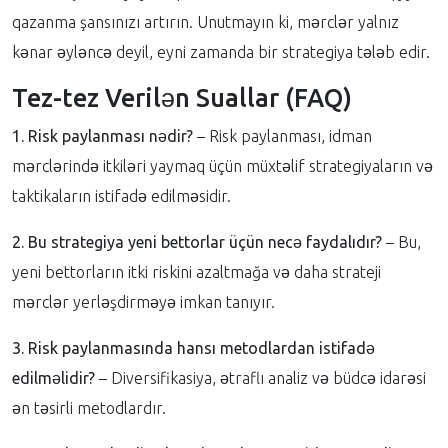
qazanma şansınızı artırın. Unutmayın ki, mərclər yalnız
kənar əyləncə deyil, eyni zamanda bir strategiya tələb edir.
Tez-tez Verilən Suallar (FAQ)
1. Risk paylanması nədir?
– Risk paylanması, idman
mərclərində itkiləri yaymaq üçün müxtəlif strategiyaların və
taktikaların istifadə edilməsidir.
2. Bu strategiya yeni bettorlar üçün necə faydalıdır?
– Bu,
yeni bettorların itki riskini azaltmağa və daha strateji
mərclər yerləşdirməyə imkan tanıyır.
3. Risk paylanmasında hansı metodlardan istifadə
edilməlidir?
– Diversifikasiya, ətraflı analiz və büdcə idarəsi
ən təsirli metodlardır.