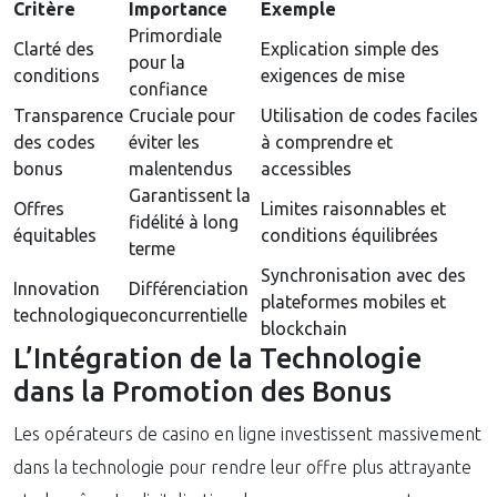
Critère
Importance
Exemple
Primordiale
Clarté des
Explication simple des
pour la
conditions
exigences de mise
confiance
Transparence
Cruciale pour
Utilisation de codes faciles
des codes
éviter les
à comprendre et
bonus
malentendus
accessibles
Garantissent la
Offres
Limites raisonnables et
fidélité à long
équitables
conditions équilibrées
terme
Synchronisation avec des
Innovation
Différenciation
plateformes mobiles et
technologique
concurrentielle
blockchain
L’Intégration de la Technologie
dans la Promotion des Bonus
Les opérateurs de casino en ligne investissent massivement
dans la technologie pour rendre leur offre plus attrayante