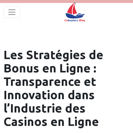
Les Stratégies de
Bonus en Ligne :
Transparence et
Innovation dans
l’Industrie des
Casinos en Ligne