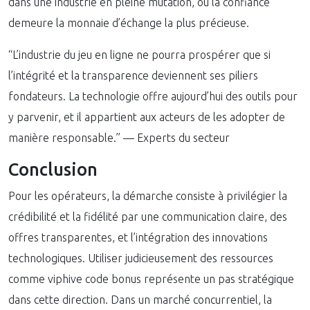
dans une industrie en pleine mutation, où la confiance
demeure la monnaie d’échange la plus précieuse.
“L’industrie du jeu en ligne ne pourra prospérer que si
l’intégrité et la transparence deviennent ses piliers
fondateurs. La technologie offre aujourd’hui des outils pour
y parvenir, et il appartient aux acteurs de les adopter de
manière responsable.” — Experts du secteur
Conclusion
Pour les opérateurs, la démarche consiste à privilégier la
crédibilité et la fidélité par une communication claire, des
offres transparentes, et l’intégration des innovations
technologiques. Utiliser judicieusement des ressources
comme viphive code bonus représente un pas stratégique
dans cette direction. Dans un marché concurrentiel, la