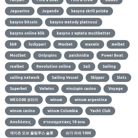
Jaguarino
Jugando
kasyna skrill polska
kasyno bitcoin
kasyno metody platnosci
kasyno online blik
kasyno z wpłata muchbetter
kk8
luckypari
Maxbet
maxwin
melbet
Mostbet
Onlyspins
paichnidia
Power Boat
realbet
Revolution online
Sail
Sailing
sailing network
Sailing Vessel
Skipper
Slots
Superbet
Velwins
vincispin casino
Voyage
WEGO88 코리아
winum
winum argentina
winum casino
winum Columbia
Yacht Club
Αποδόσεις
στοιχηματικες 18 ανω
게이츠 오브 올림푸스 슬롯
슈가 러쉬 1000