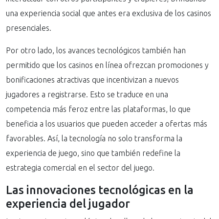
una experiencia social que antes era exclusiva de los casinos
presenciales.
Por otro lado, los avances tecnológicos también han
permitido que los casinos en línea ofrezcan promociones y
bonificaciones atractivas que incentivizan a nuevos
jugadores a registrarse. Esto se traduce en una
competencia más feroz entre las plataformas, lo que
beneficia a los usuarios que pueden acceder a ofertas más
favorables. Así, la tecnología no solo transforma la
experiencia de juego, sino que también redefine la
estrategia comercial en el sector del juego.
Las innovaciones tecnológicas en la
experiencia del jugador