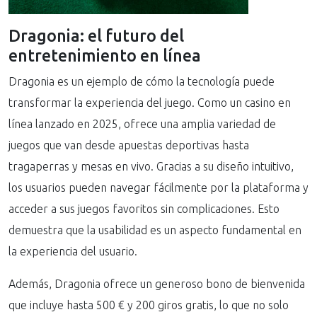
Dragonia: el futuro del
entretenimiento en línea
Dragonia es un ejemplo de cómo la tecnología puede
transformar la experiencia del juego. Como un casino en
línea lanzado en 2025, ofrece una amplia variedad de
juegos que van desde apuestas deportivas hasta
tragaperras y mesas en vivo. Gracias a su diseño intuitivo,
los usuarios pueden navegar fácilmente por la plataforma y
acceder a sus juegos favoritos sin complicaciones. Esto
demuestra que la usabilidad es un aspecto fundamental en
la experiencia del usuario.
Además, Dragonia ofrece un generoso bono de bienvenida
que incluye hasta 500 € y 200 giros gratis, lo que no solo