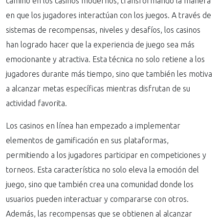
camino en los casinos modernos, transformando la manera
en que los jugadores interactúan con los juegos. A través de
sistemas de recompensas, niveles y desafíos, los casinos
han logrado hacer que la experiencia de juego sea más
emocionante y atractiva. Esta técnica no solo retiene a los
jugadores durante más tiempo, sino que también les motiva
a alcanzar metas específicas mientras disfrutan de su
actividad favorita.
Los casinos en línea han empezado a implementar
elementos de gamificación en sus plataformas,
permitiendo a los jugadores participar en competiciones y
torneos. Esta característica no solo eleva la emoción del
juego, sino que también crea una comunidad donde los
usuarios pueden interactuar y compararse con otros.
Además, las recompensas que se obtienen al alcanzar