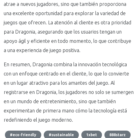
atrae a nuevos jugadores, sino que también proporciona
una excelente oportunidad para explorar la variedad de
juegos que ofrecen. La atención al cliente es otra prioridad
para Dragonia, asegurando que los usuarios tengan un
apoyo ágil y eficiente en todo momento, lo que contribuye
a una experiencia de juego positiva.
En resumen, Dragonia combina la innovación tecnológica
con un enfoque centrado en el cliente, lo que lo convierte
en un lugar atractivo para los amantes del juego. Al
registrarse en Dragonia, los jugadores no solo se sumergen
en un mundo de entretenimiento, sino que también
experimentan de primera mano cómo la tecnología está
redefiniendo el juego moderno.
#eco-friendly
#sustainable
1xbet
888starz