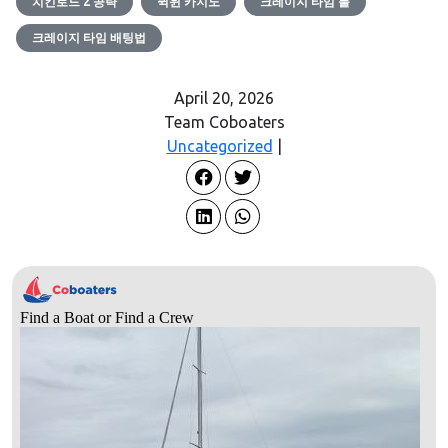
치킨로드 2 공략
퀵윈 카지노
크레이지 타임 룰
크레이지 타임 배팅법
April 20, 2026
Team Coboaters
Uncategorized
|