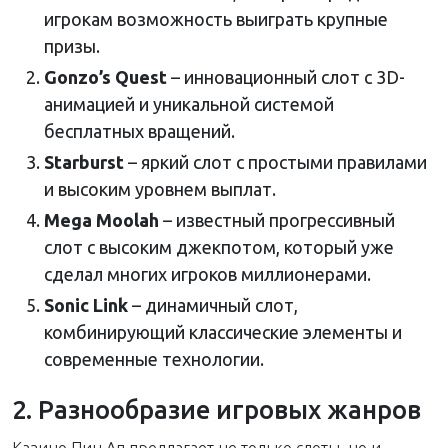
игрокам возможность выиграть крупные
призы.
Gonzo’s Quest
– инновационный слот с 3D-
анимацией и уникальной системой
бесплатных вращений.
Starburst
– яркий слот с простыми правилами
и высоким уровнем выплат.
Mega Moolah
– известный прогрессивный
слот с высоким джекпотом, который уже
сделал многих игроков миллионерами.
Sonic Link
– динамичный слот,
комбинирующий классические элементы и
современные технологии.
2. Разнообразие игровых жанров
Казино Пин Ап предлагает не только слоты, но и