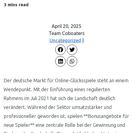
April 20, 2025
Team Coboaters
Uncategorized
|
Der deutsche Markt für Online-Glücksspiele steht an einem
Wendepunkt. Mit der Einführung eines regulierten
Rahmens im Juli 2021 hat sich die Landschaft deutlich
verändert. Während der Sektor umsatzstärker und
professioneller geworden ist, spielen **Bonusangebote für
neue Spieler** eine zentrale Rolle bei der Gewinnung und