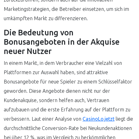
Marketingstrategien, die Betreiber einsetzen, um sich im
umkämpften Markt zu differenzieren.
Die Bedeutung von
Bonusangeboten in der Akquise
neuer Nutzer
In einem Markt, in dem Verbraucher eine Vielzahl von
Plattformen zur Auswahl haben, sind attraktive
Bonusangebote für neue Spieler zu einem Schlüsselfaktor
geworden. Diese Angebote dienen nicht nur der
Kundenakquise, sondern helfen auch, Vertrauen
aufzubauen und die erste Erfahrung auf der Plattform zu
verbessern. Laut einer Analyse von
CasinoLo.jetzt
liegt die
durchschnittliche Conversion-Rate bei Neukundenaktionen
bei über 12 %, was im Vergleich zu herkömmlichen