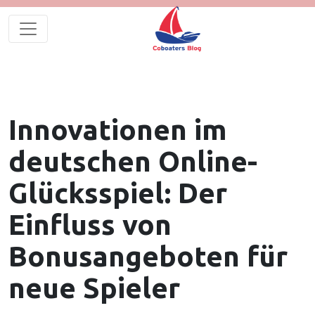
Innovationen im
deutschen Online-
Glücksspiel: Der
Einfluss von
Bonusangeboten für
neue Spieler