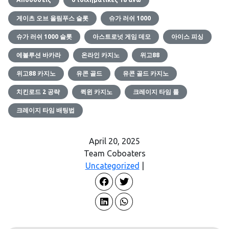
게이츠 오브 올림푸스 슬롯
슈가 러쉬 1000
슈가 러쉬 1000 슬롯
아스트로넛 게임 데모
아이스 피싱
에볼루션 바카라
온라인 카지노
위고88
위고88 카지노
유콘 골드
유콘 골드 카지노
치킨로드 2 공략
퀵윈 카지노
크레이지 타임 룰
크레이지 타임 배팅법
April 20, 2025
Team Coboaters
Uncategorized
|