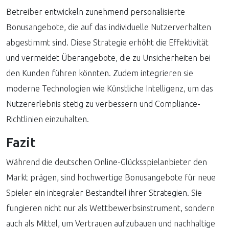
Betreiber entwickeln zunehmend personalisierte
Bonusangebote, die auf das individuelle Nutzerverhalten
abgestimmt sind. Diese Strategie erhöht die Effektivität
und vermeidet Überangebote, die zu Unsicherheiten bei
den Kunden führen könnten. Zudem integrieren sie
moderne Technologien wie Künstliche Intelligenz, um das
Nutzererlebnis stetig zu verbessern und Compliance-
Richtlinien einzuhalten.
Fazit
Während die deutschen Online-Glücksspielanbieter den
Markt prägen, sind hochwertige Bonusangebote für neue
Spieler ein integraler Bestandteil ihrer Strategien. Sie
fungieren nicht nur als Wettbewerbsinstrument, sondern
auch als Mittel, um Vertrauen aufzubauen und nachhaltige