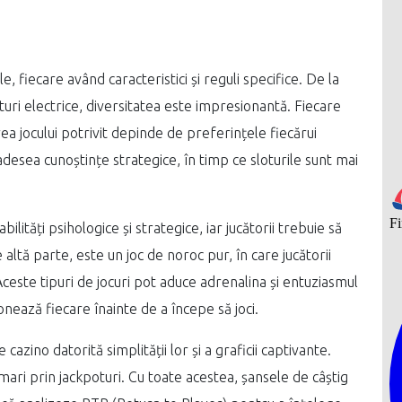
, fiecare având caracteristici și reguli specifice. De la
oturi electrice, diversitatea este impresionantă. Fiecare
rea jocului potrivit depinde de preferințele fiecărui
desea cunoștințe strategice, în timp ce sloturile sunt mai
lități psihologice și strategice, iar jucătorii trebuie să
e altă parte, este un joc de noroc pur, în care jucătorii
Aceste tipuri de jocuri pot aduce adrenalina și entuziasmul
onează fiecare înainte de a începe să joci.
cazino datorită simplității lor și a graficii captivante.
mari prin jackpoturi. Cu toate acestea, șansele de câștig