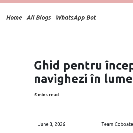
Home
All Blogs
WhatsApp Bot
Ghid pentru înce
navighezi în lume
June 3, 2026
Team Coboate