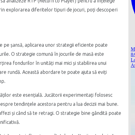
ebui să analizeze RTP (Return to Player) pentru a înțelege
in explorarea diferitelor tipuri de jocuri, poți descoperi
e pe șansă, aplicarea unor strategii eficiente poate
rile. O strategie comună în jocurile de masă este
rea fondurilor în unități mai mici și stabilirea unui
care rundă. Această abordare te poate ajuta să eviți
mp.
tăților este esențială. Jucătorii experimentați folosesc
 despre tendințele acestora pentru a lua decizii mai bune.
fezi și când să te retragi. O strategie bine gândită poate
ificativă.