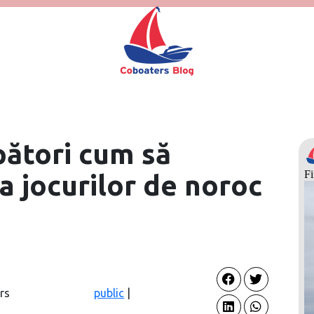
pători cum să
a jocurilor de noroc
rs
public
|