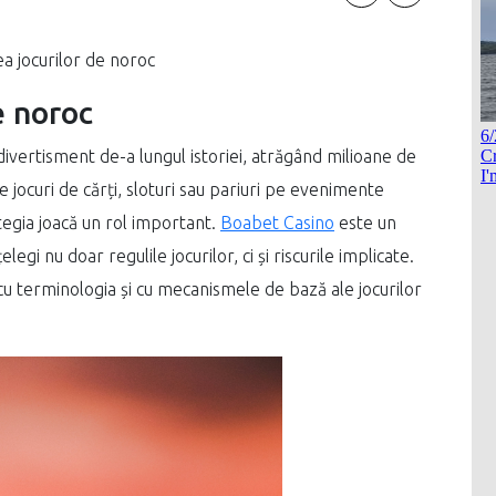
a jocurilor de noroc
e noroc
ivertisment de-a lungul istoriei, atrăgând milioane de
jocuri de cărți, sloturi sau pariuri pe evenimente
ategia joacă un rol important.
Boabet Casino
este un
i nu doar regulile jocurilor, ci și riscurile implicate.
 cu terminologia și cu mecanismele de bază ale jocurilor