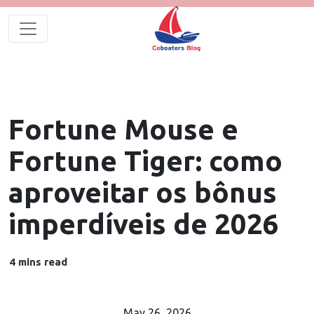
Fortune Mouse e
Fortune Tiger: como
aproveitar os bônus
imperdíveis de 2026
May 26, 2026