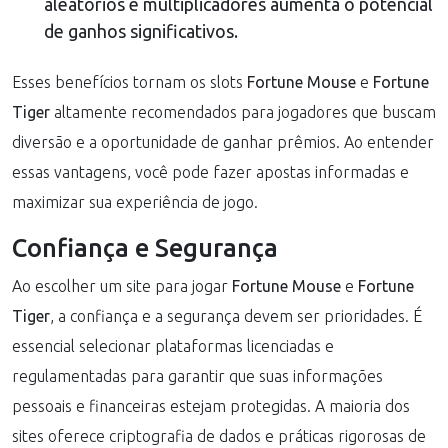
aleatórios e multiplicadores aumenta o potencial
de ganhos significativos.
Esses benefícios tornam os slots
Fortune Mouse
e
Fortune
Tiger
altamente recomendados para jogadores que buscam
diversão e a oportunidade de ganhar prêmios. Ao entender
essas vantagens, você pode fazer apostas informadas e
maximizar sua experiência de jogo.
Confiança e Segurança
Ao escolher um site para jogar
Fortune Mouse
e
Fortune
Tiger
, a confiança e a segurança devem ser prioridades. É
essencial selecionar plataformas licenciadas e
regulamentadas para garantir que suas informações
pessoais e financeiras estejam protegidas. A maioria dos
sites oferece criptografia de dados e práticas rigorosas de