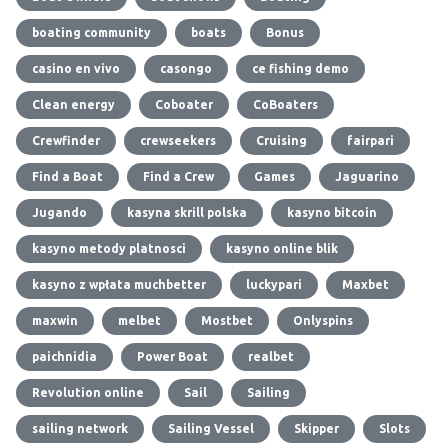
boating community
boats
Bonus
casino en vivo
casongo
ce fishing demo
Clean energy
Coboater
CoBoaters
Crewfinder
crewseekers
Cruising
fairpari
Find a Boat
Find a Crew
Games
Jaguarino
Jugando
kasyna skrill polska
kasyno bitcoin
kasyno metody platnosci
kasyno online blik
kasyno z wpłata muchbetter
luckypari
Maxbet
maxwin
melbet
Mostbet
Onlyspins
paichnidia
Power Boat
realbet
Revolution online
Sail
Sailing
sailing network
Sailing Vessel
Skipper
Slots