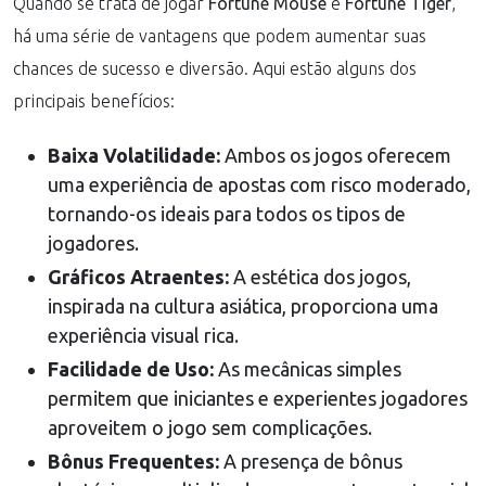
Quando se trata de jogar
Fortune Mouse
e
Fortune Tiger
,
há uma série de vantagens que podem aumentar suas
chances de sucesso e diversão. Aqui estão alguns dos
principais benefícios:
Baixa Volatilidade:
Ambos os jogos oferecem
uma experiência de apostas com risco moderado,
tornando-os ideais para todos os tipos de
jogadores.
Gráficos Atraentes:
A estética dos jogos,
inspirada na cultura asiática, proporciona uma
experiência visual rica.
Facilidade de Uso:
As mecânicas simples
permitem que iniciantes e experientes jogadores
aproveitem o jogo sem complicações.
Bônus Frequentes:
A presença de bônus