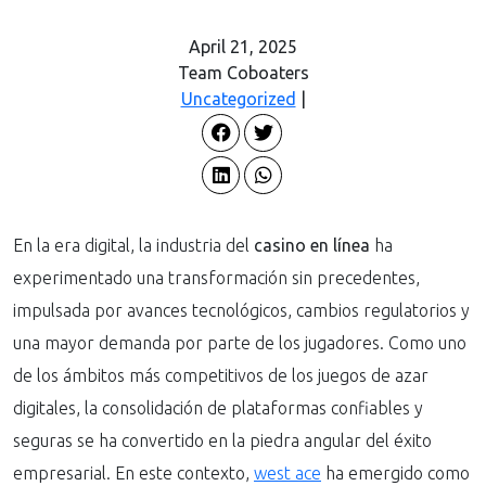
April 21, 2025
Team Coboaters
Uncategorized
|
En la era digital, la industria del
casino en línea
ha
experimentado una transformación sin precedentes,
impulsada por avances tecnológicos, cambios regulatorios y
una mayor demanda por parte de los jugadores. Como uno
de los ámbitos más competitivos de los juegos de azar
digitales, la consolidación de plataformas confiables y
seguras se ha convertido en la piedra angular del éxito
empresarial. En este contexto,
west ace
ha emergido como