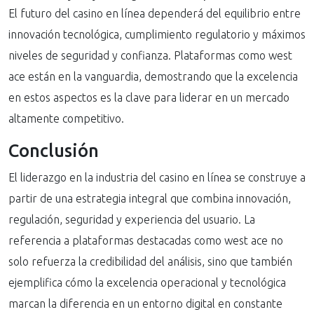
El futuro del casino en línea dependerá del equilibrio entre
innovación tecnológica, cumplimiento regulatorio y máximos
niveles de seguridad y confianza. Plataformas como west
ace están en la vanguardia, demostrando que la excelencia
en estos aspectos es la clave para liderar en un mercado
altamente competitivo.
Conclusión
El liderazgo en la industria del casino en línea se construye a
partir de una estrategia integral que combina innovación,
regulación, seguridad y experiencia del usuario. La
referencia a plataformas destacadas como west ace no
solo refuerza la credibilidad del análisis, sino que también
ejemplifica cómo la excelencia operacional y tecnológica
marcan la diferencia en un entorno digital en constante