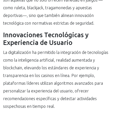
como ruleta, blackjack, tragamonedas y apuestas
deportivas—, sino que también alinean innovación
tecnológica con normativas estrictas de seguridad.
Innovaciones Tecnológicas y
Experiencia de Usuario
La digitalización ha permitido la integración de tecnologías
como la inteligencia artificial, realidad aumentada y
blockchain, elevando los estándares de experiencia y
transparencia en los casinos en línea. Por ejemplo,
plataformas líderes utilizan algoritmos avanzados para
personalizar la experiencia del usuario, ofrecer
recomendaciones específicas y detectar actividades
sospechosas en tiempo real.