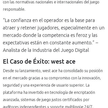
con las normativas nacionales e internacionales del juego
responsable.
“La confianza en el operador es la base para
atraer y retener jugadores, especialmente en un
mercado donde la competencia es feroz y las
expectativas están en constante aumento.” –
Analista de la Industria del Juego Digital
El Caso de Éxito: west ace
Desde su lanzamiento, west ace ha consolidado su posición
en el mercado gracias a su compromiso con la innovación,
seguridad y una experiencia de usuario superior. La
plataforma ha invertido en tecnología de encriptación
avanzada, sistemas de juego justos certificados por
auditores independientes y soporte multilingüe 24/7.