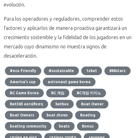
evolución.
Para los operadores y reguladores, comprender estos
factores y aplicarlos de manera proactiva garantizará un
crecimiento sostenible y la fidelidad de los jugadores en un
mercado cuyo dinamismo no muestra signos de
desaceleración.
#eco-friendly
#sustainable
1xbet
888starz
America's cup
astronaut game korea
BC Game Korea
BC 게임
BC게임 카지노
Bet365 κατάθεση
betbox
Boat Owner
Boat Owners
boat shows
Boating
boating community
boats
Bonus
casino en vivo
casinos crypto
casongo