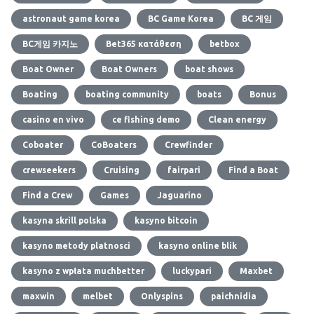
astronaut game korea
BC Game Korea
BC 게임
BC게임 카지노
Bet365 κατάθεση
betbox
Boat Owner
Boat Owners
boat shows
Boating
boating community
boats
Bonus
casino en vivo
ce fishing demo
Clean energy
Coboater
CoBoaters
Crewfinder
crewseekers
Cruising
fairpari
Find a Boat
Find a Crew
Games
Jaguarino
kasyna skrill polska
kasyno bitcoin
kasyno metody platnosci
kasyno online blik
kasyno z wpłata muchbetter
luckypari
Maxbet
maxwin
melbet
Onlyspins
paichnidia