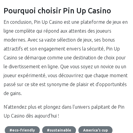
Pourquoi choisir Pin Up Casino
En conclusion, Pin Up Casino est une plateforme de jeux en
ligne complète qui répond aux attentes des joueurs
modernes. Avec sa vaste sélection de jeux, ses bonus
attractifs et son engagement envers la sécurité, Pin Up
Casino se démarque comme une destination de choix pour
le divertissement en ligne. Que vous soyez un novice ou un
joueur expérimenté, vous découvrirez que chaque moment
passé sur ce site est synonyme de plaisir et d’opportunités
de gains.
N’attendez plus et plongez dans l’univers palpitant de Pin
Up Casino dès aujourd’hui !
#eco-friendly
#sustainable
America's cup