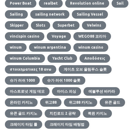
Power Boat
realbet
Revolution online
Sail
Sailing
sailing network
Sailing Vessel
Skipper
Slots
Superbet
Velwins
vincispin casino
Voyage
WEGO88 코리아
winum
winum argentina
winum casino
winum Columbia
Yacht Club
Αποδόσεις
στοιχηματικες 18 ανω
게이츠 오브 올림푸스 슬롯
슈가 러쉬 1000
슈가 러쉬 1000 슬롯
아스트로넛 게임 데모
아이스 피싱
에볼루션 바카라
온라인 카지노
위고88
위고88 카지노
유콘 골드
유콘 골드 카지노
치킨로드 2 공략
퀵윈 카지노
크레이지 타임 룰
크레이지 타임 배팅법