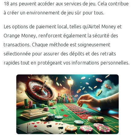
18 ans peuvent accéder aux services de jeu. Cela contribue
à créer un environnement de jeu sûr pour tous.
Les options de paiement local, telles qu’Airtel Money et
Orange Money, renforcent également la sécurité des
transactions. Chaque méthode est soigneusement
sélectionnée pour assurer des dépôts et des retraits
rapides tout en protégeant vos informations personnelles.