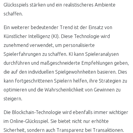
Glücksspiels stärken und ein realistischeres Ambiente
schaffen.
Ein weiterer bedeutender Trend ist der Einsatz von
Künstlicher Intelligenz (KI). Diese Technologie wird
zunehmend verwendet, um personalisierte
Spielerfahrungen zu schaffen. KI kann Spieleranalysen
durchführen und maßgeschneiderte Empfehlungen geben,
die auf den individuellen Spielgewohnheiten basieren. Dies
kann fortgeschrittenen Spielern helfen, ihre Strategien zu
optimieren und die Wahrscheinlichkeit von Gewinnen zu
steigern.
Die Blockchain-Technologie wird ebenfalls immer wichtiger
im Online-Glücksspiel. Sie bietet nicht nur erhöhte
Sicherheit, sondern auch Transparenz bei Transaktionen.