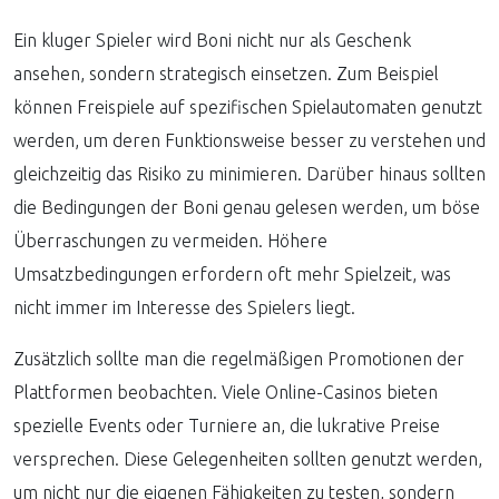
Ein kluger Spieler wird Boni nicht nur als Geschenk
ansehen, sondern strategisch einsetzen. Zum Beispiel
können Freispiele auf spezifischen Spielautomaten genutzt
werden, um deren Funktionsweise besser zu verstehen und
gleichzeitig das Risiko zu minimieren. Darüber hinaus sollten
die Bedingungen der Boni genau gelesen werden, um böse
Überraschungen zu vermeiden. Höhere
Umsatzbedingungen erfordern oft mehr Spielzeit, was
nicht immer im Interesse des Spielers liegt.
Zusätzlich sollte man die regelmäßigen Promotionen der
Plattformen beobachten. Viele Online-Casinos bieten
spezielle Events oder Turniere an, die lukrative Preise
versprechen. Diese Gelegenheiten sollten genutzt werden,
um nicht nur die eigenen Fähigkeiten zu testen, sondern