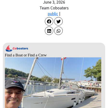
June 3, 2026
Team Coboaters
public
|