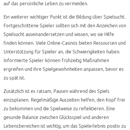
auf das persönliche Leben zu vermeiden.
Ein weiterer wichtiger Punkt ist die Bildung über Spielsucht.
Fortgeschrittene Spieler sollten sich mit den Anzeichen von
Spielsucht auseinandersetzen und wissen, wo sie Hilfe
finden können. Viele Online-Casinos bieten Ressourcen und
Unterstützung für Spieler an, die Schwierigkeiten haben.
Informierte Spieler können frühzeitig Maßnahmen
ergreifen und ihre Spielgewohnheiten anpassen, bevor es
zu spät ist.
Zusätzlich ist es ratsam, Pausen während des Spiels
einzuplanen. Regelmäßige Auszeiten helfen, den Kopf frei
zu bekommen und die Spielweise zu reflektieren. Eine
gesunde Balance zwischen Glücksspiel und anderen
Lebensbereichen ist wichtig, um das Spielerlebnis positiv zu