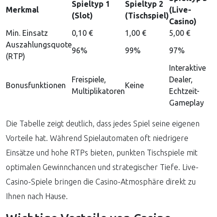
Spieltyp 1
Spieltyp 2
Merkmal
(Live-
(Slot)
(Tischspiel)
Casino)
Min. Einsatz
0,10 €
1,00 €
5,00 €
Auszahlungsquote
96%
99%
97%
(RTP)
Interaktive
Freispiele,
Dealer,
Bonusfunktionen
Keine
Multiplikatoren
Echtzeit-
Gameplay
Die Tabelle zeigt deutlich, dass jedes Spiel seine eigenen
Vorteile hat. Während Spielautomaten oft niedrigere
Einsätze und hohe RTPs bieten, punkten Tischspiele mit
optimalen Gewinnchancen und strategischer Tiefe. Live-
Casino-Spiele bringen die Casino-Atmosphäre direkt zu
Ihnen nach Hause.