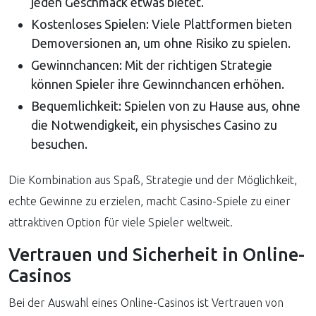
jeden Geschmack etwas bietet.
Kostenloses Spielen: Viele Plattformen bieten
Demoversionen an, um ohne Risiko zu spielen.
Gewinnchancen: Mit der richtigen Strategie
können Spieler ihre Gewinnchancen erhöhen.
Bequemlichkeit: Spielen von zu Hause aus, ohne
die Notwendigkeit, ein physisches Casino zu
besuchen.
Die Kombination aus Spaß, Strategie und der Möglichkeit,
echte Gewinne zu erzielen, macht Casino-Spiele zu einer
attraktiven Option für viele Spieler weltweit.
Vertrauen und Sicherheit in Online-
Casinos
Bei der Auswahl eines Online-Casinos ist Vertrauen von