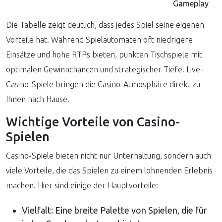
Gameplay
Die Tabelle zeigt deutlich, dass jedes Spiel seine eigenen
Vorteile hat. Während Spielautomaten oft niedrigere
Einsätze und hohe RTPs bieten, punkten Tischspiele mit
optimalen Gewinnchancen und strategischer Tiefe. Live-
Casino-Spiele bringen die Casino-Atmosphäre direkt zu
Ihnen nach Hause.
Wichtige Vorteile von Casino-
Spielen
Casino-Spiele bieten nicht nur Unterhaltung, sondern auch
viele Vorteile, die das Spielen zu einem lohnenden Erlebnis
machen. Hier sind einige der Hauptvorteile:
Vielfalt: Eine breite Palette von Spielen, die für