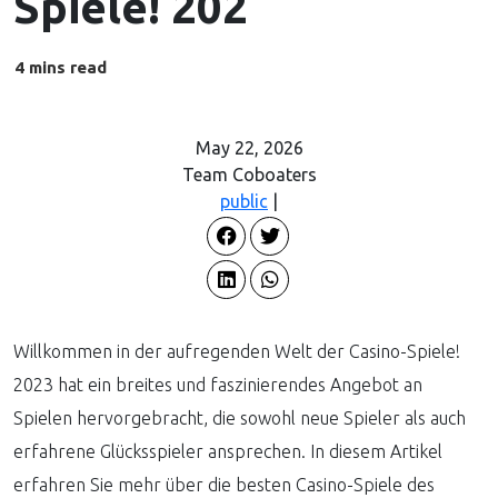
Spiele! 202
May 22, 2026
Team Coboaters
public
|
Willkommen in der aufregenden Welt der Casino-Spiele!
2023 hat ein breites und faszinierendes Angebot an
Spielen hervorgebracht, die sowohl neue Spieler als auch
erfahrene Glücksspieler ansprechen. In diesem Artikel
erfahren Sie mehr über die besten Casino-Spiele des