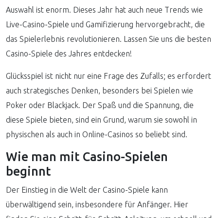
Auswahl ist enorm. Dieses Jahr hat auch neue Trends wie
Live-Casino-Spiele und Gamifizierung hervorgebracht, die
das Spielerlebnis revolutionieren. Lassen Sie uns die besten
Casino-Spiele des Jahres entdecken!
Glücksspiel ist nicht nur eine Frage des Zufalls; es erfordert
auch strategisches Denken, besonders bei Spielen wie
Poker oder Blackjack. Der Spaß und die Spannung, die
diese Spiele bieten, sind ein Grund, warum sie sowohl in
physischen als auch in Online-Casinos so beliebt sind.
Wie man mit Casino-Spielen
beginnt
Der Einstieg in die Welt der Casino-Spiele kann
überwältigend sein, insbesondere für Anfänger. Hier