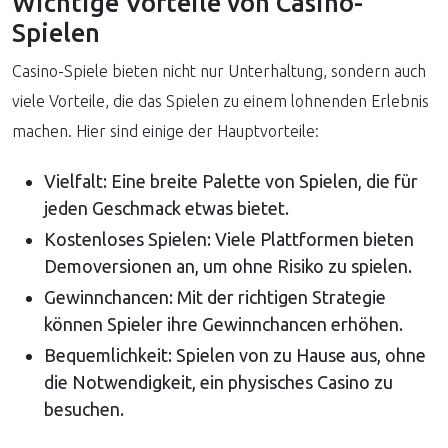
Wichtige Vorteile von Casino-
Spielen
Casino-Spiele bieten nicht nur Unterhaltung, sondern auch
viele Vorteile, die das Spielen zu einem lohnenden Erlebnis
machen. Hier sind einige der Hauptvorteile:
Vielfalt: Eine breite Palette von Spielen, die für
jeden Geschmack etwas bietet.
Kostenloses Spielen: Viele Plattformen bieten
Demoversionen an, um ohne Risiko zu spielen.
Gewinnchancen: Mit der richtigen Strategie
können Spieler ihre Gewinnchancen erhöhen.
Bequemlichkeit: Spielen von zu Hause aus, ohne
die Notwendigkeit, ein physisches Casino zu
besuchen.