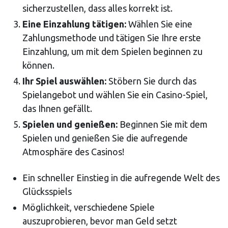
sicherzustellen, dass alles korrekt ist.
Eine Einzahlung tätigen:
Wählen Sie eine
Zahlungsmethode und tätigen Sie Ihre erste
Einzahlung, um mit dem Spielen beginnen zu
können.
Ihr Spiel auswählen:
Stöbern Sie durch das
Spielangebot und wählen Sie ein Casino-Spiel,
das Ihnen gefällt.
Spielen und genießen:
Beginnen Sie mit dem
Spielen und genießen Sie die aufregende
Atmosphäre des Casinos!
Ein schneller Einstieg in die aufregende Welt des
Glücksspiels
Möglichkeit, verschiedene Spiele
auszuprobieren, bevor man Geld setzt