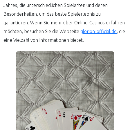
Jahres, die unterschiedlichen Spielarten und deren
Besonderheiten, um das beste Spielerlebnis zu
garantieren. Wenn Sie mehr über Online-Casinos erfahren
möchten, besuchen Sie die Webseite
glorion-official.de
, die
eine Vielzahl von Informationen bietet.