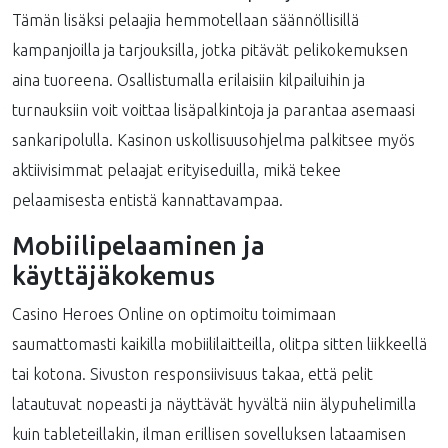
Tämän lisäksi pelaajia hemmotellaan säännöllisillä
kampanjoilla ja tarjouksilla, jotka pitävät pelikokemuksen
aina tuoreena. Osallistumalla erilaisiin kilpailuihin ja
turnauksiin voit voittaa lisäpalkintoja ja parantaa asemaasi
sankaripolulla. Kasinon uskollisuusohjelma palkitsee myös
aktiivisimmat pelaajat erityiseduilla, mikä tekee
pelaamisesta entistä kannattavampaa.
Mobiilipelaaminen ja
käyttäjäkokemus
Casino Heroes Online on optimoitu toimimaan
saumattomasti kaikilla mobiililaitteilla, olitpa sitten liikkeellä
tai kotona. Sivuston responsiivisuus takaa, että pelit
latautuvat nopeasti ja näyttävät hyvältä niin älypuhelimilla
kuin tableteillakin, ilman erillisen sovelluksen lataamisen