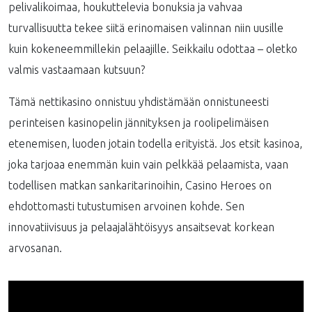
pelivalikoimaa, houkuttelevia bonuksia ja vahvaa
turvallisuutta tekee siitä erinomaisen valinnan niin uusille
kuin kokeneemmillekin pelaajille. Seikkailu odottaa – oletko
valmis vastaamaan kutsuun?
Tämä nettikasino onnistuu yhdistämään onnistuneesti
perinteisen kasinopelin jännityksen ja roolipelimäisen
etenemisen, luoden jotain todella erityistä. Jos etsit kasinoa,
joka tarjoaa enemmän kuin vain pelkkää pelaamista, vaan
todellisen matkan sankaritarinoihin, Casino Heroes on
ehdottomasti tutustumisen arvoinen kohde. Sen
innovatiivisuus ja pelaajalähtöisyys ansaitsevat korkean
arvosanan.