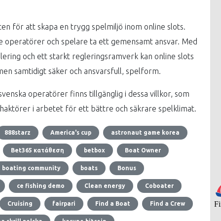
lten för att skapa en trygg spelmiljö inom online slots.
de operatörer och spelare ta ett gemensamt ansvar. Med
glering och ett starkt regleringsramverk kan online slots
men samtidigt säker och ansvarsfull, spelform.
venska operatörer finns tillgänglig i dessa villkor, som
haktörer i arbetet för ett bättre och säkrare spelklimat.
888starz
America's cup
astronaut game korea
Bet365 κατάθεση
betbox
Boat Owner
boating community
boats
Bonus
ce fishing demo
Clean energy
Coboater
Cruising
fairpari
Find a Boat
Find a Crew