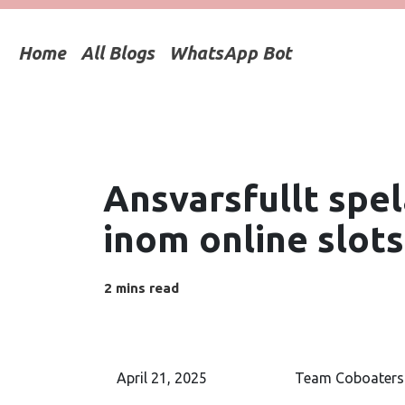
Home
All Blogs
WhatsApp Bot
Ansvarsfullt spe
inom online slots
April 21, 2025
Team Coboaters