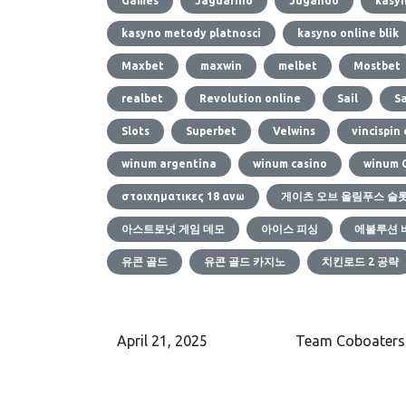
Games
Jaguarino
Jugando
kasyn
kasyno metody platnosci
kasyno online blik
Maxbet
maxwin
melbet
Mostbet
realbet
Revolution online
Sail
Sa
Slots
Superbet
Velwins
vincispin
winum argentina
winum casino
winum 
στοιχηματικες 18 ανω
게이츠 오브 올림푸스 슬
아스트로넛 게임 데모
아이스 피싱
에볼루션 
유콘 골드
유콘 골드 카지노
치킨로드 2 공략
April 21, 2025
Team Coboaters