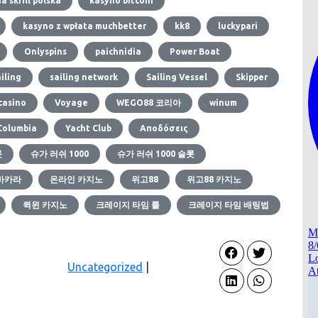
a skrill polska
kasyno bitcoin
kasyno z wpłata muchbetter
kk8
luckypari
Onlyspins
paichnidia
Power Boat
iling
sailing network
Sailing Vessel
Skipper
 casino
Voyage
WEGO88 코리아
winum
Columbia
Yacht Club
Αποδόσεις
롯
슈가 러쉬 1000
슈가 러쉬 1000 슬롯
바카라
온라인 카지노
위고88
위고88 카지노
퀵윈 카지노
크레이지 타임 룰
크레이지 타임 배팅법
Uncategorized
|