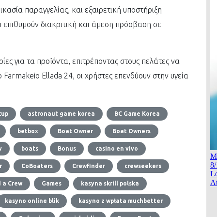
ικασία παραγγελίας, και εξαιρετική υποστήριξη
ου επιθυμούν διακριτική και άμεση πρόσβαση σε
ες για τα προϊόντα, επιτρέποντας στους πελάτες να
 Farmakeio Ellada 24, οι χρήστες επενδύουν στην υγεία
cup
astronaut game korea
BC Game Korea
betbox
Boat Owner
Boat Owners
y
boats
Bonus
casino en vivo
r
CoBoaters
Crewfinder
crewseekers
d a Crew
Games
kasyna skrill polska
kasyno online blik
kasyno z wpłata muchbetter