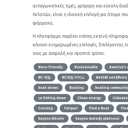
ανταγωνιστικές τιμές, γρήγορη και εύκολη διαδ
πελατών, είναι η ιδανική επιλογή για άτομα π
φάρμακα.
Η πλατφόρμα παρέχει επίσης εκτενή πληροφορί
κάνουν ενημερωμένες επιλογές. Επιλέγοντας το
τους με ασφαλή και προσιτό τρόπο.
#eco-friendly
#sustainable
America's 
BC 게임
BC게임 카지노
Bet365 κατάθεση
boat shows
Boating
boating communit
ce fishing demo
Clean energy
Coboate
Cruising
fairpari
Find a Boat
Fin
kasyno bitcoin
kasyno metody platnosci