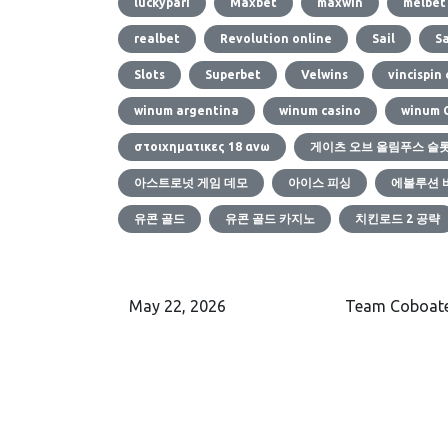
luckypari
Maxbet
maxwin
melbet
realbet
Revolution online
Sail
Sa
Slots
Superbet
Velwins
vincispin
winum argentina
winum casino
winum 
στοιχηματικες 18 ανω
게이츠 오브 올림푸스 슬
아스트로넛 게임 데모
아이스 피싱
에볼루션 
유콘 골드
유콘 골드 카지노
치킨로드 2 공략
May 22, 2026
Team Coboat