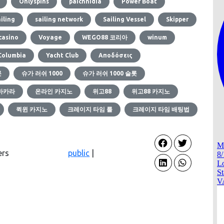
Onlyspins
paichnidia
Power Boat
iling
sailing network
Sailing Vessel
Skipper
 casino
Voyage
WEGO88 코리아
winum
Columbia
Yacht Club
Αποδόσεις
롯
슈가 러쉬 1000
슈가 러쉬 1000 슬롯
바카라
온라인 카지노
위고88
위고88 카지노
퀵윈 카지노
크레이지 타임 룰
크레이지 타임 배팅법
ers
public
|