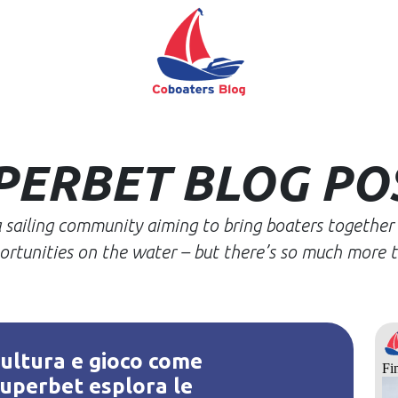
PERBET BLOG PO
a sailing community aiming to bring boaters together
ortunities on the water – but there’s so much more to
ultura e gioco come
uperbet esplora le