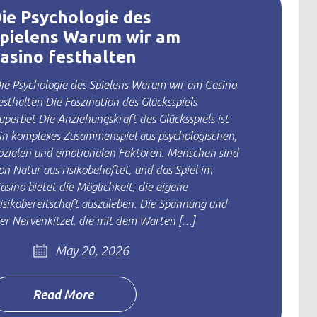
ie Psychologie des
pielens Warum wir am
asino festhalten
ie Psychologie des Spielens Warum wir am Casino
esthalten Die Faszination des Glücksspiels
uperbet Die Anziehungskraft des Glücksspiels ist
in komplexes Zusammenspiel aus psychologischen,
ozialen und emotionalen Faktoren. Menschen sind
on Natur aus risikobehaftet, und das Spiel im
asino bietet die Möglichkeit, die eigene
isikobereitschaft auszuleben. Die Spannung und
er Nervenkitzel, die mit dem Warten […]
May 20, 2026
Read More