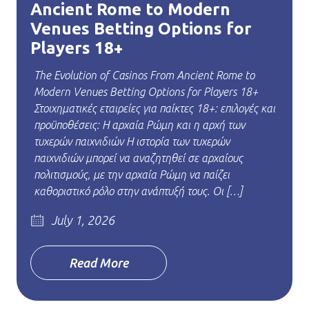
Ancient Rome to Modern
Venues Betting Options for
Players 18+
The Evolution of Casinos From Ancient Rome to
Modern Venues Betting Options for Players 18+
Στοιχηματικές εταιρείες για παίκτες 18+: επιλογές και
προϋποθέσεις: Η αρχαία Ρώμη και η αρχή των
τυχερών παιχνιδιών Η ιστορία των τυχερών
παιχνιδιών μπορεί να αναζητηθεί σε αρχαίους
πολιτισμούς, με την αρχαία Ρώμη να παίζει
καθοριστικό ρόλο στην ανάπτυξή τους. Οι […]
July 1, 2026
Read More