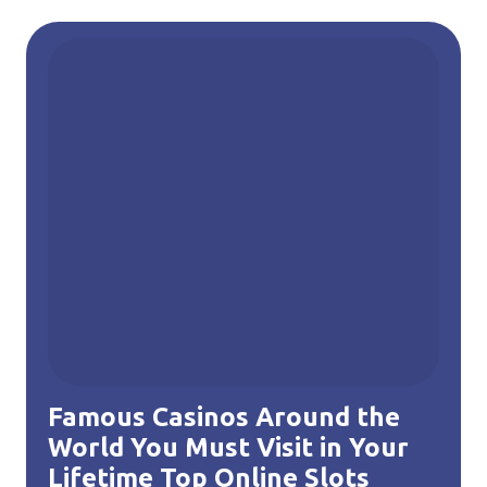
Famous Casinos Around the
World You Must Visit in Your
Lifetime Top Online Slots